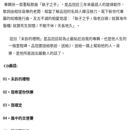
專輯另一首重點歌曲「執子之手」，是品冠近三年來最感人的旋律創作，
歌詞由相信音樂的老闆、相當了解品冠的名詞人陳沒操刀，寫下新世代專
屬的結婚進行曲，亙古不滅的相愛見證：「執子之手
偕老白頭
就算海市
/
/
蜃樓
就算死生契闊
不眠不休
天長地久」。
/
/
/
這份「未拆的禮物」是品冠目前為止最貼近自我的專輯，也是他人生的
一個里程碑。品冠要送給歌迷、送給
，送給一路上幫助他的人。音
J
樂，是他所能說出最動人的話了。
曲目
CD
:
01
。未拆的禮物
02
。我希望你快樂
03
。我確定
04
。風中的吉普賽