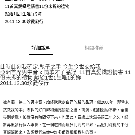
11首真愛鐵證情書11份未拆的禮物
悠遊付
獻給1世1生唯1的妳
Google Pay
2011.12.30珍愛發行
全盈+PAY
ATM付款
詳細說明
相關推薦
運送方式
此時此刻我確定:執子之手 今生今世交給我
全家取貨付款
亞洲首席男中音 x 情歌才子品冠 11首真愛鐵證情書 11
每筆NT$65，滿NT$1,000(含以上)免運費
份未拆的禮物 獻給1世1生唯1的妳
2011.12.30珍愛發行
付款後全家取貨
每筆NT$65，滿NT$1,000(含以上)免運費
擁有獨一無二的男中音、始終默默走自己的路的品冠，繼
年「那些女
2008
7-11取貨付款
孩教我的事」專輯的好口碑和漂亮銷量之後，商演、戲劇邀約不斷，全世
每筆NT$65，滿NT$1,000(含以上)免運費
界到處飛，忙得沒有時間停下來。也因此，音樂上沈潛長達三年之久，終
付款後7-11取貨
於再度發行個人專輯，在一個喧鬧而瘋狂比高的世界，品冠用沈穩的中低
音娓娓道來，告訴我們生命中許多值得細細品味的事。
每筆NT$65，滿NT$1,000(含以上)免運費