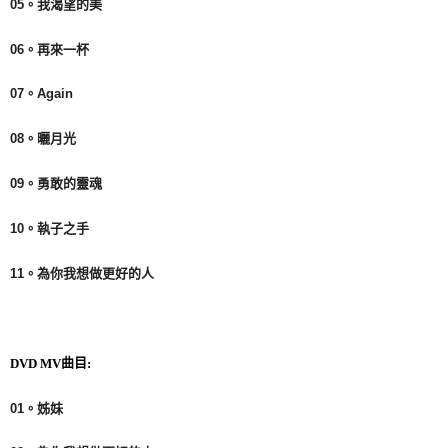
05
。我渴望的美
06
。再來一杯
07
。
Again
08
。曬月光
09
。勇敢的靈魂
10
。執子之手
11
。為你我想做更好的人
曲目
DVD MV
:
01
。姊妹