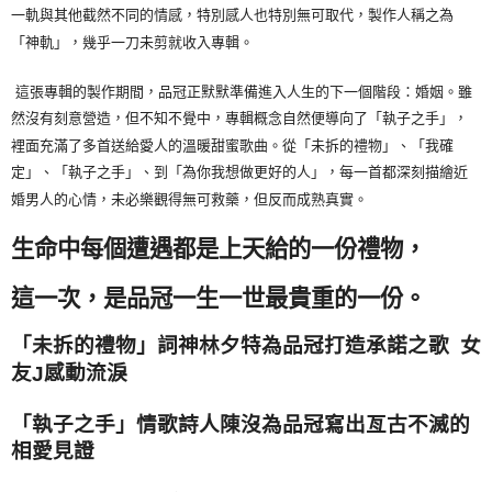
一軌與其他截然不同的情感，特別感人也特別無可取代，製作人稱之為
「神軌」，幾乎一刀未剪就收入專輯。
這張專輯的製作期間，品冠正默默準備進入人生的下一個階段：婚姻。雖
然沒有刻意營造，但不知不覺中，專輯概念自然便導向了「執子之手」，
裡面充滿了多首送給愛人的溫暖甜蜜歌曲。從「未拆的禮物」、「我確
定」、「執子之手」、到「為你我想做更好的人」，每一首都深刻描繪近
婚男人的心情，未必樂觀得無可救藥，但反而成熟真實。
生命中每個遭遇都是上天給的一份禮物，
這一次，是品冠一生一世最貴重的一份。
「未拆的禮物」詞神林夕特為品冠打造承諾之歌
女
友
感動流淚
J
「執子之手」情歌詩人陳沒為品冠寫出亙古不滅的
相愛見證