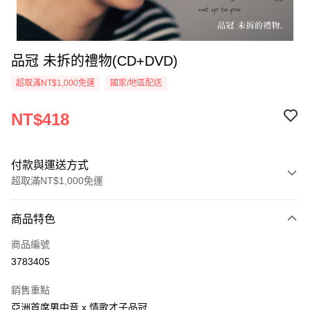
品冠 未拆的禮物(CD+DVD)
超取滿NT$1,000免運
國家/地區配送
NT$418
付款與運送方式
超取滿NT$1,000免運
付款方式
商品特色
信用卡一次付款
商品編號
超商取貨付款
3783405
LINE Pay
銷售重點
Apple Pay
亞洲首席男中音 x 情歌才子品冠