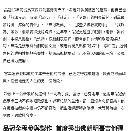
宅配
品冠
年前從馬來西亞到臺灣闖天下，看過許多演藝圈的起落，他自己也
15
每筆NT$85，滿NT$1,000(含以上)免運費
從「無印良品」時期「掌心」、「註定」、「身邊」的明亮單純，到單飛
發片後「疼你的責任」、「無可救藥」、「那些女孩教我的事」、「我以
海外地區配送
查看運費
為」等歌，漸漸變得沈穩洗練。近年來，品冠更經歷了戲劇（電影、舞台
劇、電視八點檔）的洗禮，從戲劇表演裡，體會創作心情和歌唱演繹技
巧，無論是幾米舞台劇的藝文感，或者台視八點檔
姊妹
中「李正方」這個
”
”
角色的鮮明性格與衝突性，都讓品冠挖掘到自己不為人知的那一塊，發現
自己潛力無窮。
當年追夢愛唱歌的少年帶著他的吉他，已經走得越來越遠，變得成熟而幽
默，穩健地走向人生的另一個階段。
距離上一張新歌加精選輯「一切為了愛」發行，已有兩年，這兩年品冠依
然兩岸三地不停地唱歌演出，過著忙碌的生活，卻一直沒有忘記音樂。他
在疲累拍戲的空檔中仍不斷寫歌，把生活經歷轉為旋律，就等著時機一次
到位，跟歌迷分享。
品冠全程參與製作 首度秀出佛朗明哥吉他彈