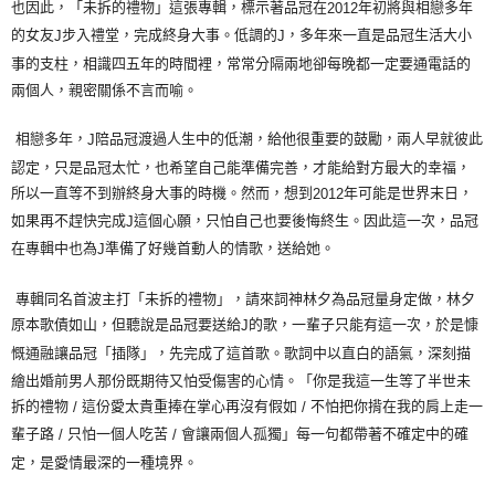
也因此，「未拆的禮物」這張專輯，標示著品冠在
年初將與相戀多年
2012
的女友
步入禮堂，完成終身大事。低調的
，多年來一直是品冠生活大小
J
J
事的支柱，相識四五年的時間裡，常常分隔兩地卻每晚都一定要通電話的
兩個人，親密關係不言而喻。
相戀多年，
陪品冠渡過人生中的低潮，給他很重要的鼓勵，兩人早就彼此
J
認定，只是品冠太忙，也希望自己能準備完善，才能給對方最大的幸福，
所以一直等不到辦終身大事的時機。然而，想到
年可能是世界末日，
2012
如果再不趕快完成
這個心願，只怕自己也要後悔終生。因此這一次，品冠
J
在專輯中也為
準備了好幾首動人的情歌，送給她。
J
專輯同名首波主打「未拆的禮物」，請來詞神林夕為品冠量身定做，林夕
原本歌債如山，但聽說是品冠要送給
的歌，一輩子只能有這一次，於是慷
J
慨通融讓品冠「插隊」，先完成了這首歌。歌詞中以直白的語氣，深刻描
繪出婚前男人那份既期待又怕受傷害的心情。「你是我這一生等了半世未
拆的禮物
這份愛太貴重捧在掌心再沒有假如
不怕把你揹在我的肩上走一
/
/
輩子路
只怕一個人吃苦
會讓兩個人孤獨」每一句都帶著不確定中的確
/
/
定，是愛情最深的一種境界。