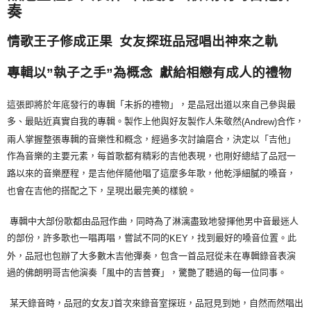
奏
情歌王子修成正果
女友探班品冠唱出神來之軌
專輯以
執子之手
為概念
獻給相戀有成人的禮物
”
”
這張即將於年底發行的專輯「未拆的禮物」，是品冠出道以來自己參與最
多、最貼近真實自我的專輯。製作上他與好友製作人朱敬然
合作，
(Andrew)
兩人掌握整張專輯的音樂性和概念，經過多次討論磨合，決定以「吉他」
作為音樂的主要元素，每首歌都有精彩的吉他表現，也剛好總結了品冠一
路以來的音樂歷程，是吉他伴隨他唱了這麼多年歌，他乾淨細膩的嗓音，
也會在吉他的搭配之下，呈現出最完美的樣貌。
專輯中大部份歌都由品冠作曲，同時為了淋漓盡致地發揮他男中音最迷人
的部份，許多歌也一唱再唱，嘗試不同的
，找到最好的嗓音位置。此
KEY
外，品冠也包辦了大多數木吉他彈奏，包含一首品冠從未在專輯錄音表演
過的佛朗明哥吉他演奏「風中的吉普賽」，驚艷了聽過的每一位同事。
某天錄音時，品冠的女友
首次來錄音室探班，品冠見到她，自然而然唱出
J