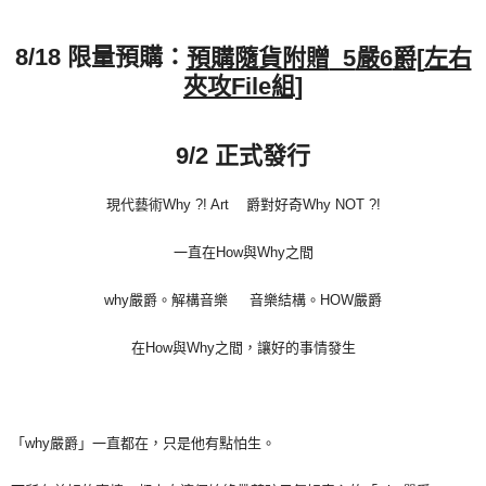
宅配
限量預購：
8/18
預購隨貨附贈
5
嚴6
爵[
左右
每筆NT$85，滿NT$1,000(含以上)免運費
夾攻File
組]
海外地區配送
查看運費
9/2
正式發行
現代藝術Why ?! Art 爵對好奇Why NOT ?!
一直在How與Why之間
why嚴爵。解構音樂 音樂結構。HOW嚴爵
在How與Why之間，讓好的事情發生
「why嚴爵」一直都在，只是他有點怕生。