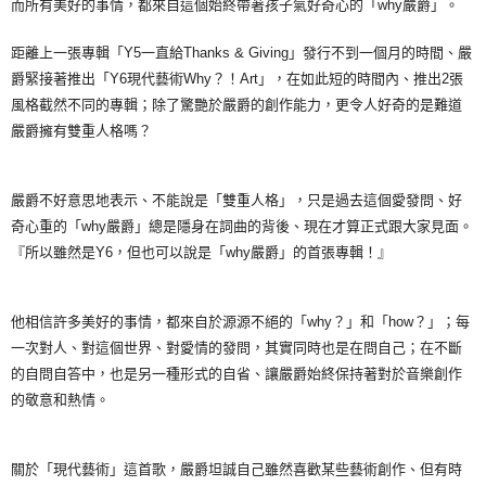
而所有美好的事情，都來自這個始終帶著孩子氣好奇心的「why嚴爵」。
距離上一張專輯「Y5一直給Thanks & Giving」發行不到一個月的時間、嚴
爵緊接著推出「Y6現代藝術Why？！Art」，在如此短的時間內、推出2張
風格截然不同的專輯；除了驚艷於嚴爵的創作能力，更令人好奇的是難道
嚴爵擁有雙重人格嗎？
嚴爵不好意思地表示、不能說是「雙重人格」，只是過去這個愛發問、好
奇心重的「why嚴爵」總是隱身在詞曲的背後、現在才算正式跟大家見面。
『所以雖然是Y6，但也可以說是「why嚴爵」的首張專輯！』
他相信許多美好的事情，都來自於源源不絕的「why？」和「how？」；每
一次對人、對這個世界、對愛情的發問，其實同時也是在問自己；在不斷
的自問自答中，也是另一種形式的自省、讓嚴爵始終保持著對於音樂創作
的敬意和熱情。
關於「現代藝術」這首歌，嚴爵坦誠自己雖然喜歡某些藝術創作、但有時