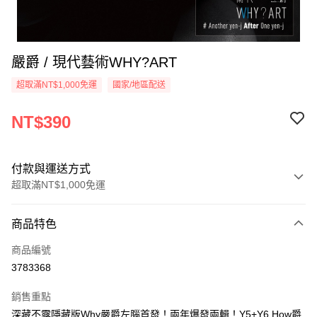
嚴爵 / 現代藝術WHY?ART
超取滿NT$1,000免運
國家/地區配送
NT$390
付款與運送方式
超取滿NT$1,000免運
付款方式
商品特色
信用卡一次付款
商品編號
超商取貨付款
3783368
LINE Pay
銷售重點
Apple Pay
深藏不露隱藏版Why嚴爵左腦首發！兩年爆發兩輯！Y5+Y6 How爵