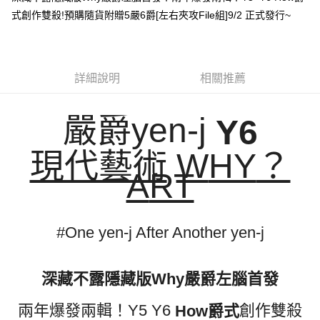
式創作雙殺!預購隨貨附贈5嚴6爵[左右夾攻File組]9/2 正式發行~
悠遊付
Google Pay
全盈+PAY
詳細說明
相關推薦
ATM付款
嚴爵yen-j
Y6
運送方式
現代藝術
W
HY
？
全家取貨付款
A
RT
每筆NT$65，滿NT$1,000(含以上)免運費
付款後全家取貨
每筆NT$65，滿NT$1,000(含以上)免運費
#One yen-j After Another yen-j
7-11取貨付款
每筆NT$65，滿NT$1,000(含以上)免運費
深藏不露隱藏版
Why
嚴爵
左腦首發
付款後7-11取貨
兩年爆發兩輯！Y5 Y6
創作雙殺
How
爵式
每筆NT$65，滿NT$1,000(含以上)免運費