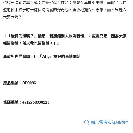
也會充滿疑問與不解；這讓他忍不住想：那麼在其他的事情上面呢？我們
還能像小孩子時一樣保持滿滿的好奇心、勇敢地提問和思考，而不只是人
云亦云嗎？
『
「我真的懂嗎？」還是「我想讓別人以為我懂」，或者只是「因為大家
』
都這樣說，所以我也這樣說。」
勇敢對世界發問，用「Why」讓好的事情開始。
產品編號：BD0096
條碼編號：4712758998213
顯示電腦版詳細說明