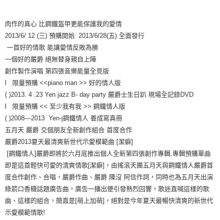
宅配
肉作的真心 比鋼鐵盔甲更能保護我的愛情
每筆NT$85，滿NT$1,000(含以上)免運費
2013/6/ 12 (三) 預購開始 2013/6/28(五) 全面發行
海外地區配送
查看運費
一首好的情歌 能讓愛情反敗為勝
一個好的嚴爵 絕無替身親自上陣
創作製作演唱 第四張音樂能量全見版
l 限量預購 <<piano man >> 好的情人版
( )2013. 4 .23 Yen jazz B- day party 嚴爵士生日趴 現場全記錄DVD
l 限量預購 << 至少我有我 >> 鋼鐵情人版
( )2008—2013 Yen-j鋼鐵情人 養成寫真冊
五月天 嚴爵 交個朋友全新創作組合 首度合作
嚴爵2013夏天最清爽新世代示愛模範曲 [潔癖]
[鋼鐵情人]嚴爵即將於六月底推出個人全新第四張創作專輯,專輯預購單曲
即是這首輕快可愛的清爽情歌[潔癖]，由搖滾天團五月天與鋼鐵情人嚴爵首
度合作創作、合唱，嚴爵作曲、嚴爵 陳沒 阿信作詞，同時也為五月天出演
綠箭口香糖話題廣告曲，廣告一播出便引發熱烈回響，歌迷直喊這樣的歌
曲、這樣的組合，簡直是[萌上加萌]，絕對是今年夏天最暢快清爽的新世代
示愛模範情歌!