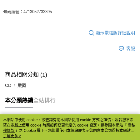
條碼編號：4713052733395
顯示電腦版詳細說明
客服
商品相關分類 (1)
CD
嚴爵
本分類熱銷
全站排行
本網站中使用 cookie，欲查詢有關本網站使用 cookie 方式之詳情，及若您不希
熱門標籤
望在電腦上使用 cookie 時應如何變更電腦的 cookie 設定，請參閱本網站「
隱私
權條款
」之 Cookie 聲明。您繼續使用本網站即表示您同意本公司得按本網站使
用條款之 Cookie 聲明使用 cookie。
了解更多 >