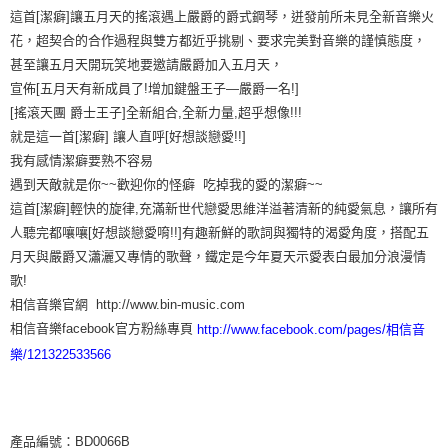
這首[潔癖]讓五月天的搖滾遇上嚴爵的爵式鋼琴，迸發前所未見全新音樂火
花，超契合的合作過程與雙方都近乎挑剔、要求完美對音樂的謹慎態度，
甚至讓五月天開玩笑地要邀請嚴爵加入五月天，
宣佈[五月天有新成員了!增加鍵盤王子—嚴爵一名!]
[搖滾天團 爵士王子]全新組合,全新力量,超乎想像!!!
就是這一首[潔癖] 讓人直呼[好想談戀愛!!]
我有感情潔癖要熟不容易
遇到天敵就是你~~歡迎你的怪癖 吃掉我的愛的潔癖~~
這首[潔癖]輕快的旋律,充滿新世代戀愛思維洋溢著清新的純愛氣息，讓所有
人聽完都嚷嚷[好想談戀愛唷!!]有趣新鮮的歌詞與獨特的渴愛角度，搭配五
月天與嚴爵又瀟灑又專情的歌聲，鐵定是今年夏天示愛表白最加分浪漫情
歌!
相信音樂官網 http://www.bin-music.com
相信音樂facebook官方粉絲專頁
http://www.facebook.com/pages/相信音
樂/121322533566
產品編號：BD0066B