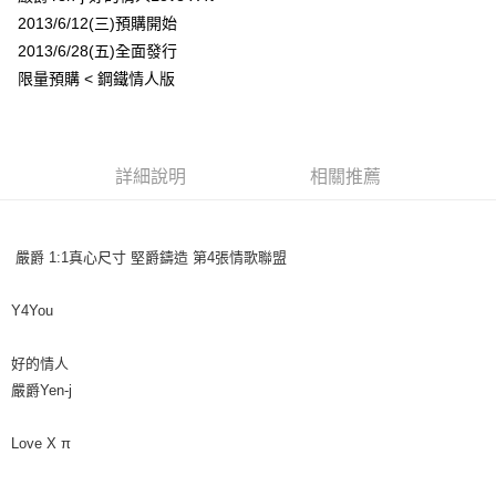
2013/6/12(三)預購開始
悠遊付
2013/6/28(五)全面發行
Google Pay
限量預購 < 鋼鐵情人版
全盈+PAY
ATM付款
詳細說明
相關推薦
運送方式
全家取貨付款
嚴爵 1:1真心尺寸 堅爵鑄造 第4張情歌聯盟
每筆NT$65，滿NT$1,000(含以上)免運費
Y4You
付款後全家取貨
每筆NT$65，滿NT$1,000(含以上)免運費
好的情人
7-11取貨付款
嚴爵Yen-j
每筆NT$65，滿NT$1,000(含以上)免運費
Love X π
付款後7-11取貨
每筆NT$65，滿NT$1,000(含以上)免運費