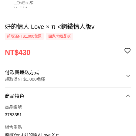
好的情人 Love × π <鋼鐵情人版v
超取滿NT$1,000免運
國家/地區配送
NT$430
付款與運送方式
超取滿NT$1,000免運
付款方式
商品特色
信用卡一次付款
商品編號
超商取貨付款
3783351
LINE Pay
銷售重點
Apple Pay
嚴爵Yen-j 好的情人Love X π