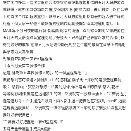
雖然同門多年，這次首度的合作機會也讓彼此惺惺相惜的五月天與嚴爵直
喊難得，就如同口香糖廣告裡[交個朋友吧!]的廣告詞，彼此對於可以在音樂
上的首次合作都超級重視，雖然五月天與嚴爵近期都有著如超人般忙碌的
行程，但大家一點也不敢鬆懈的從創作初期便開始密集地運用電話、E-
MAIL等不分日夜的進行製作,編曲,配唱的溝通，直到錄音期間又讓嚴爵在
五月天的大雞腿錄音室裡閉關了好幾天，只希望自己夢寐以求的合作可以
得到最好的成果!也讓五月天這幾位師兄對於金牛座的嚴爵在音樂上的龜毛
與意志力大為讚賞!!
對嚴爵來說的一次夢幻里程碑
『跟五月天首次製作合作
這是 身為第五年做製作人的我 的一個里程碑吧！』
嚴爵想到當時踏進大雞腿Studio的控制室 腦子馬上浮現的是那些經典情
歌： 戀愛ing，突然好想妳，私奔到月球,你不是真正的快樂,憨人,乾杯……
等等精彩創作,就是在這裡發生的誒...然後就有一股熱血湧上。”回神後 左手
邊是怪獸哥，右手邊是石頭哥，兩人都手握一把吉他在跟我對chord!” 這麼
超現實這麼夢幻….然後就有一條汗從額頭流下。瞬間除了緊張和興奮只想
要好好表現自己。
“千萬要好好把握這一夢幻里程碑!!!!”
五月天全新鍵盤手成員=嚴爵