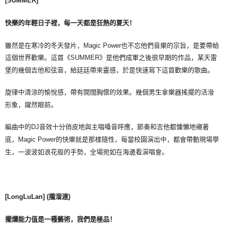
[SUMMER]
快樂的年輕日子裡，每一天都是狂熱的夏天！
雖然是在寒冷的冬天發片，Magic Power也不忘他們音樂的宗旨，是要帶給
這個世界歡樂。這首《SUMMER》是他們成軍之後很早期的作品，某天雷
堡的幾個吉他和弦音，給廷廷帶來靈感，於是快速寫下這首歡樂的歌曲。
旋律中清涼的愉悅感，帶有開闊胸懷的效果。幾個男生拿樂器搖擺的活潑
形象，躍然眼前。
編曲中的DJ音效十分俏皮地與主唱嗓音呼應，節奏和吉他都慵懶地襯著
底，Magic Power的快樂就是那樣隨性，每當校園演出中，都會帶動現場學
生，一波波如浪花般的手勢，全場宛如在海邊看演唱會。
[LongLuLan] (
攏溜連
)
擺爛能力值是一種藝術，我們是極品！