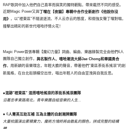
RAP歌詞中加入他們自己直率而搞笑的獨特觀點，帶來截然不同的感受。
近期Magic Power又與
丁噹在【夜貓】專輯中合作全新創作《他說你沒
，以"裡東區"不隨波逐流、不人云亦云的態度，和倔強女聲丁噹對唱，
用》
撞擊出精彩的新世代嘻哈抒情火花！
Magic Power首張專輯【魔幻力量】詞曲、編曲、樂器錄製完全由他們6人
團隊自己獨立創作，
與名製作人、嘻哈潮流大師
Jae Chong和畢國勇合
，用新穎的音樂理念，年輕大膽的聲音，帶著他們"東區茶街系搖滾"的創
作
新風格，在台北街頭橫空出世，唱出年輕人的自由宣洩與自我反思。
●
混跡
"
裡東區
"
混搭嘻哈搖滾的茶街系搖滾團隊
沿著忠孝東路南北，青年樂團自組音樂的人生
...
● 6
人菁英互助互補
互為主體的自創潮牌團隊
大量校園演出累積實力，魔術方塊終將由散亂的顏色，拼成完整的結構
體。