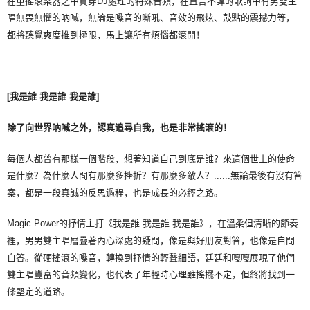
在重搖滾樂器之中貫穿DJ處理的特殊音頻，在直言不諱的歌詞中有男雙主
唱無畏無懼的吶喊，無論是嗓音的嘶吼、音效的飛炫、鼓點的震撼力等，
都將聽覺爽度推到極限，馬上讓所有煩惱都滾開！
[
我是誰
我是誰
我是誰
]
除了向世界吶喊之外，認真追尋自我，也是非常搖滾的！
每個人都曾有那樣一個階段，想著知道自己到底是誰？來這個世上的使命
是什麼？為什麼人間有那麼多挫折？有那麼多敵人？......無論最後有沒有答
案，都是一段真誠的反思過程，也是成長的必經之路。
Magic Power的抒情主打《我是誰 我是誰 我是誰》，在溫柔但清晰的節奏
裡，男男雙主唱層疊著內心深處的疑問，像是與好朋友對答，也像是自問
自答。從硬搖滾的嗓音，轉換到抒情的輕聲細語，廷廷和嘎嘎展現了他們
雙主唱豐富的音頻變化，也代表了年輕時心理雖搖擺不定，但終將找到一
條堅定的道路。