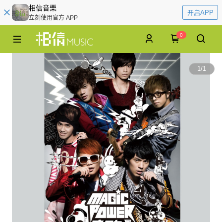
相信音樂
开启APP
立刻使用官方 APP
0
1
/
1