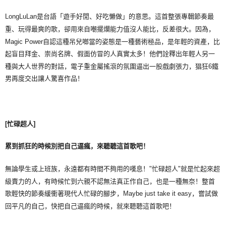
LongLuLan是台語「遊手好閒、好吃懶做」的意思。這首整張專輯節奏最
重、玩得最爽的歌，卻用來自嘲擺爛能力值沒人能比，反差很大。因為，
Magic Power自認這種吊兒啷當的姿態是一種藝術極品，是年輕的資產，比
起盲目拜金、崇尚名牌、假面仿冒的人真實太多！他們詮釋出年輕人另一
種與大人世界的對話，電子重金屬搖滾的氛圍逼出一股戲劇張力，猖狂6鐵
男再度交出讓人驚喜作品！
[
忙碌超人
]
累到抓狂的時候別把自己逼瘋，來聽聽這首歌吧！
無論學生或上班族，永遠都有時間不夠用的嘆息！"忙碌超人"就是忙起來超
級賣力的人，有時候忙到六親不認無法真正作自己，也是一種無奈！整首
歌輕快的節奏緩衝著現代人忙碌的腳步，Maybe just take it easy，嘗試做
回平凡的自己，快把自己逼瘋的時候，就來聽聽這首歌吧！