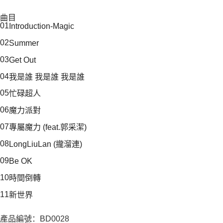
曲目
01
Introduction-Magic
02
Summer
03
Get Out
04
我是誰 我是誰 我是誰
05
忙碌超人
06
魔力派對
07
專屬魔力 (feat.郭采潔)
08
LongLiuLan (攏溜連)
09
Be OK
10
時間倒轉
11
新世界
產品編號：BD0028