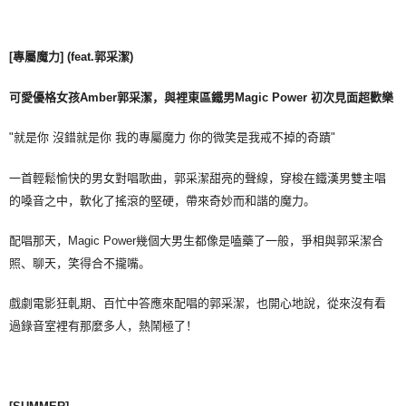
[
專屬魔力
]
(feat.
郭采潔)
可愛優格女孩
Amber
郭采潔，與裡東區鐵男
Magic Power
初次見面超歡樂
"就是你 沒錯就是你 我的專屬魔力 你的微笑是我戒不掉的奇蹟"
一首輕鬆愉快的男女對唱歌曲，郭采潔甜亮的聲線，穿梭在鐵漢男雙主唱
的嗓音之中，軟化了搖滾的堅硬，帶來奇妙而和諧的魔力。
配唱那天，Magic Power幾個大男生都像是嗑藥了一般，爭相與郭采潔合
照、聊天，笑得合不攏嘴。
戲劇電影狂軋期、百忙中答應來配唱的郭采潔，也開心地說，從來沒有看
過錄音室裡有那麼多人，熱鬧極了！