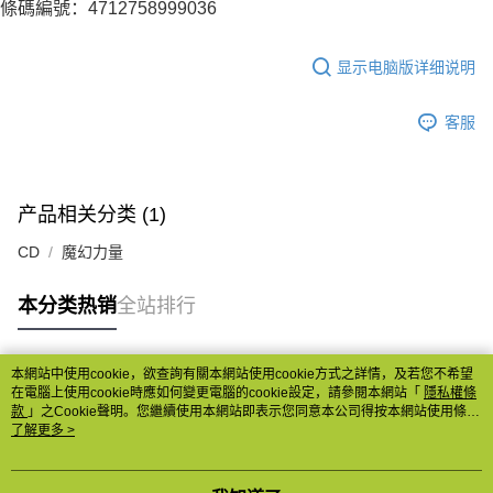
條碼編號：4712758999036
显示电脑版详细说明
客服
产品相关分类 (1)
CD
魔幻力量
本分类热销
全站排行
本網站中使用cookie，欲查詢有關本網站使用cookie方式之詳情，及若您不希望
热门标签
在電腦上使用cookie時應如何變更電腦的cookie設定，請參閱本網站「
隱私權條
款
」之Cookie聲明。您繼續使用本網站即表示您同意本公司得按本網站使用條款
之Cookie聲明使用cookie。
了解更多 >