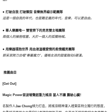
●
打破自我
打破類型
音樂無界線示範團隊
這是一個自我的年代，也是難定義的年代，音樂，可以更自由。
●
華人樂團唯一
雙管齊下的男男雙主唱團隊
兩個人的擁抱喧囂，大於一個人的孤獨吶喊。
●
用樂器環抱世界
用血液溫暖愛情的柔情鐵男團隊
郭采潔跨刀合唱
"
專屬魔力
"
，優格女孩的甜蜜融化
6
硬漢。
推薦曲目
[Get Out]
Magic Power
首波嗆聲超重力搖滾
當人不讓
震破心臟！
名製作人
傾力打造，將搖滾精神灌入裡東區特立獨行的態度，
Jae Chong