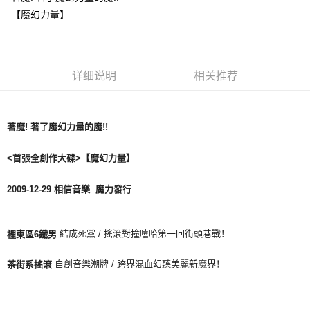
【魔幻力量】
悠遊付
Google Pay
Plus PAY
详细说明
相关推荐
ATM付款
著魔
!
著了魔幻力量的魔
!!
运送方式
全家取貨付款
<
首張全創作大碟
>
【魔幻力量】
每笔NT$65，满NT$1,000(含以上)免运费
2009-12-29
相信音樂 魔力發行
付款後全家取貨
每笔NT$65，满NT$1,000(含以上)免运费
結成死黨 / 搖滾對撞嘻哈第一回街頭巷戰！
裡東區
6
鐵男
7-11取貨付款
每笔NT$65，满NT$1,000(含以上)免运费
自創音樂潮牌 /
跨界混血幻聽美麗新魔界！
茶街系搖滾
付款後7-11取貨
每笔NT$65，满NT$1,000(含以上)免运费