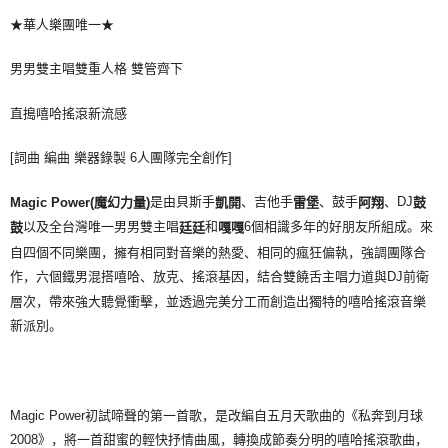
★華人樂團唯一★
宅配
每笔NT$85，满NT$1,000(含以上)免运费
男男雙主唱雙重人格 雙管齊下
海外地區配送
查看运费
直搗嘻哈搖滾新流感
[詞曲 編曲 樂器錄製 6人團隊完全創作]
是由貝斯手
、吉他手
、鼓手
、DJ
Magic Power(
魔幻力量)
凱開
雷堡
阿翔
鼓
以及全台灣唯一男男雙主唱
和
6個相識多年的好朋友所組成。來
鼓
廷廷
嘎嘎
自四個不同樂團，擁有相同對音樂的熱愛、相同的瘋狂偏執，強調團隊合
作，六個鐵男混搭嘻哈、放克、搖滾基因，結合雙饒舌主唱力道與DJ前衛
層次，帶來強大聽覺衝擊，並透過完美分工而創造出獨特的嘻哈搖滾音樂
新派別。
Magic Power初試啼聲的第一首歌，是改編自五月天歌曲的《私奔到月球
2008》，將一首甜蜜的輕快抒情曲風，轉換成節奏分明的嘻哈搖滾歌曲，