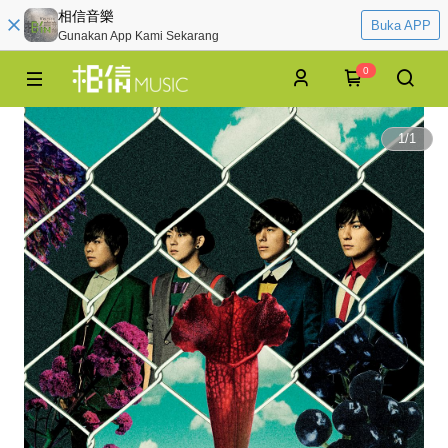
相信音樂
Buka APP
Gunakan App Kami Sekarang
0
1
/
1