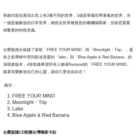
7-11取貨付款
NT$65/pesanan | Penghantaran percuma untuk pesanan
單曲封面也展現出世上有2種不同的世界，1個是華麗但帶著毒的世界，另
NT$1,000 atau lebih
一個是被解放的日常世界，雖然這世界被無形的柵欄隔開著，但卻是緊緊
付款後7-11取貨
相繫著的特殊意義。
NT$65/pesanan | Penghantaran percuma untuk pesanan
NT$1,000 atau lebih
台壓版推出收錄了新歌「FREE YOUR MIND」與「Moonlight・Trip」，還
宅配
有之前專輯中受到歌迷喜愛的「labo」與「Blue Apple & Red Banana」的
演唱會版本，4首歌曲希望所有人聽著flumpool的「FREE YOUR MIND」
NT$85/pesanan | Penghantaran percuma untuk pesanan
隨著音樂解放自己的心靈，讓自己更自由自在！
NT$1,000 atau lebih
海外地區配送
Kadar Penghantaran
曲目：
FREE YOUR MIND
Moonlight・Trip
Labo
Blue Apple & Red Banana
台壓版隨CD附贈台灣獨家卡貼