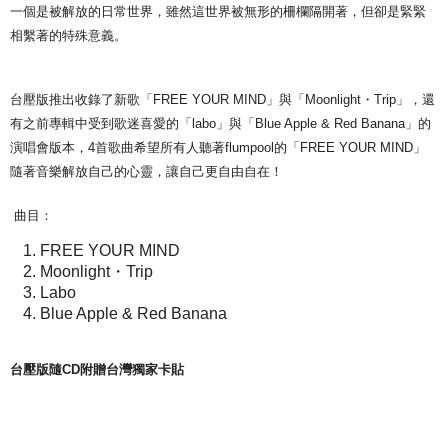
一個是被解放的日常世界，雖然這世界被無形的柵欄隔開著，但卻是緊緊
宅配
相繫著的特殊意義。
配送毎にNT$85、NT$1,000以上で送料無料
海外地區配送
送料を確認
台壓版推出收錄了新歌「FREE YOUR MIND」與「Moonlight・Trip」，還
有之前專輯中受到歌迷喜愛的「labo」與「Blue Apple & Red Banana」的
演唱會版本，4首歌曲希望所有人聽著flumpool的「FREE YOUR MIND」
隨著音樂解放自己的心靈，讓自己更自由自在！
曲目：
FREE YOUR MIND
Moonlight・Trip
Labo
Blue Apple & Red Banana
台壓版隨CD附贈台灣獨家卡貼