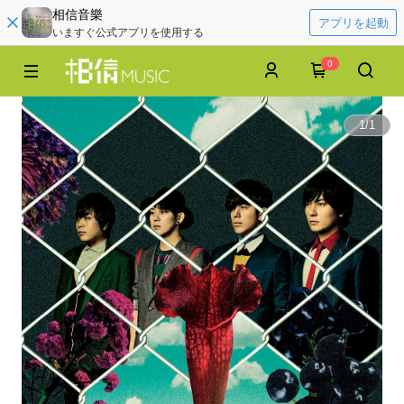
相信音樂
アプリを起動
いますぐ公式アプリを使用する
0
1
/
1