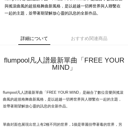
與搖滾曲風的超規格舞曲新風格，是以超越一切將世界與人聯繫在
Easy Wallet
一起的主題，並帶著期望解放心靈的訊息的全新作品。
Google Pay
Plus Pay
詳細について
おすすめ関連商品
ATM払い
配送方法
flumpool凡人譜最新單曲「FREE YOUR
全家取貨付款
MIND」
配送毎にNT$65、NT$1,000以上で送料無料
付款後全家取貨
配送毎にNT$65、NT$1,000以上で送料無料
flumpool凡人譜最新單曲「FREE YOUR MIND」是融合了數位音樂與搖滾
7-11取貨付款
曲風的超規格舞曲新風格，是以超越一切將世界與人聯繫在一起的主題，
並帶著期望解放心靈的訊息的全新作品。
配送毎にNT$65、NT$1,000以上で送料無料
付款後7-11取貨
單曲封面也展現出世上有2種不同的世界，1個是華麗但帶著毒的世界，另
配送毎にNT$65、NT$1,000以上で送料無料