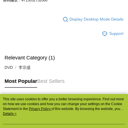
條碼編號：4713052732060
Display Desktop Mode Details
Support
Relevant Category (1)
DVD
李宗盛
Most Popular
Best Sellers
This site uses cookies to offer you a better browsing experience. Find out more
Popular Tags
on how we use cookies and how you can change your settings on the Cookie
Statement in the
Privacy Policy
of this website. By browsing the website, you
agree to our use of cookies as described in our Cookie Statement.
Details >