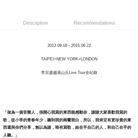
LINE Pay
Apple Pay
Description
Recommendations
Easy Wallet
Google Pay
2013.09.18～2015.06.22
Plus Pay
ATM Transfer
TAIPEI>NEW YORK>LONDON
李宗盛越過山丘Live Tour全紀錄
Shipping Method
全家取貨付款
NT$65/order | Free shipping on orders of NT$1,000 or more
付款後全家取貨
NT$65/order | Free shipping on orders of NT$1,000 or more
「做為一個音樂人，很開心我寫的東西能感動你，謝謝大家喜歡我寫的
歌，從小李的青春年少，聽到我的兩鬢斑白，所以，我肯定有更珍貴的東
7-11取貨付款
西還與你們分享，無以為謝，唯有寫歌，給在乎自己的人，和自己在乎的
NT$65/order | Free shipping on orders of NT$1,000 or more
人聽。」