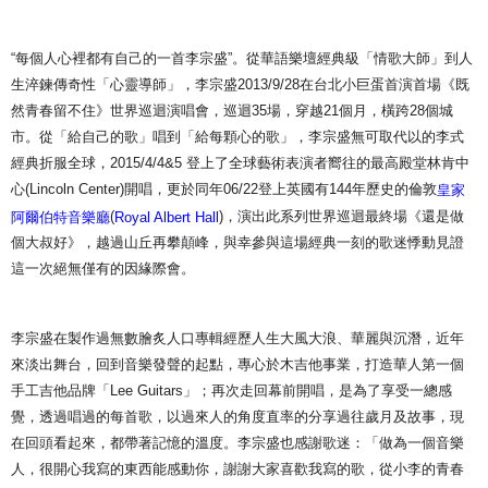
付款後7-11取貨
NT$65/order | Free shipping on orders of NT$1,000 or more
“每個人心裡都有自己的一首李宗盛”。從華語樂壇經典級「情歌大師」到人
宅配
生淬鍊傳奇性「心靈導師」，李宗盛2013/9/28在台北小巨蛋首演首場《既
然青春留不住》世界巡迴演唱會，巡迴35場，穿越21個月，橫跨28個城
NT$85/order | Free shipping on orders of NT$1,000 or more
市。從「給自己的歌」唱到「給每顆心的歌」，李宗盛無可取代以的李式
海外地區配送
Shipping Rates
經典折服全球，2015/4/4&5 登上了全球藝術表演者嚮往的最高殿堂林肯中
心(Lincoln Center)開唱，更於同年06/22登上英國有144年歷史的倫敦
皇家
(
)，演出此系列世界巡迴最終場《還是做
阿爾伯特音樂廳
Royal Albert Hall
個大叔好》，越過山丘再攀顛峰，與幸參與這場經典一刻的歌迷悸動見證
這一次絕無僅有的因緣際會。
李宗盛在製作過無數膾炙人口專輯經歷人生大風大浪、華麗與沉潛，近年
來淡出舞台，回到音樂發聲的起點，專心於木吉他事業，打造華人第一個
手工吉他品牌「Lee Guitars」；再次走回幕前開唱，是為了享受一總感
覺，透過唱過的每首歌，以過來人的角度直率的分享過往歲月及故事，現
在回頭看起來，都帶著記憶的溫度。李宗盛也感謝歌迷：「做為一個音樂
人，很開心我寫的東西能感動你，謝謝大家喜歡我寫的歌，從小李的青春