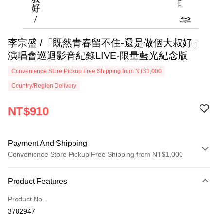
李宗盛 /「既然青春留不住-還是做個大叔好」
演唱會巡迴影音紀錄LIVE-限量藍光紀念版
Convenience Store Pickup Free Shipping from NT$1,000
Country/Region Delivery
NT$910
Payment And Shipping
Convenience Store Pickup Free Shipping from NT$1,000
Payment Method
Product Features
Credit Card (Full Payment)
Product No.
Convenience Store Pickup and Pay
3782947