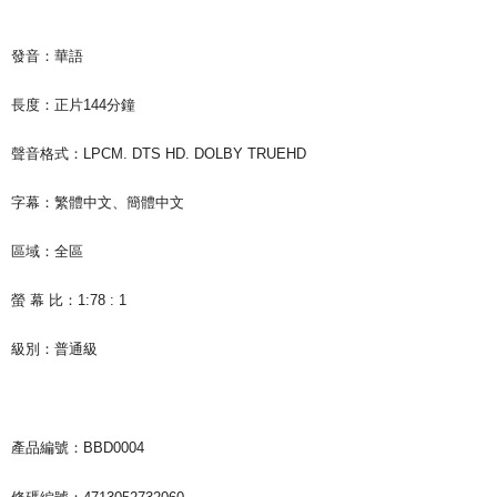
發音：華語
長度：正片144分鐘
聲音格式：LPCM. DTS HD. DOLBY TRUEHD
字幕：繁體中文、簡體中文
區域：全區
螢 幕 比：1:78 : 1
級別：普通級
產品編號：BBD0004