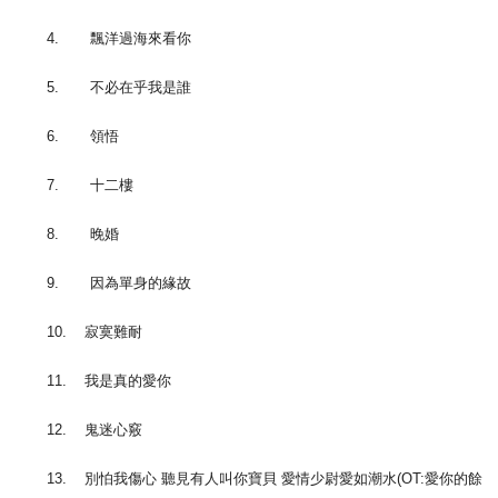
4. 飄洋過海來看你
5. 不必在乎我是誰
6. 領悟
7. 十二樓
8. 晚婚
9. 因為單身的緣故
10. 寂寞難耐
11. 我是真的愛你
12. 鬼迷心竅
13. 別怕我傷心 聽見有人叫你寶貝 愛情少尉愛如潮水(OT:愛你的餘