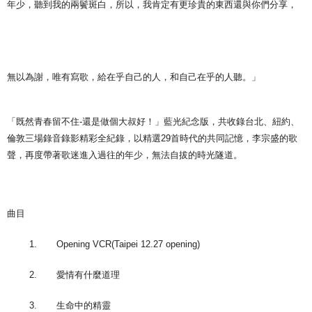
年少，聽到我的兩鬢斑白，所以，我肯定有更珍貴的東西還與你們分享，
無以為謝，唯有寫歌，給在乎自己的人，和自己在乎的人聽。」
「既然青春留不住-還是做個大叔好！」藍光紀念版，共收錄台北、紐約、
倫敦三場錄音錄影精彩全紀錄，以精選29首時代的共同記憶，李宗盛的歌
聲，再度帶著歌迷進入過往的年少，無法自拔的時光隧道。
曲目
1. Opening VCR(Taipei 12.27 opening)
2. 愛情有什麼道理
3. 生命中的精靈