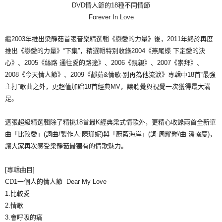
DVD情人節的18種不同情節
宅配
Forever In Love
每笔NT$85，满NT$1,000(含以上)免运费
繼2003年推出梁靜茹首張音樂精選輯《戀愛的力量》後，2011年終於再度
海外地區配送
查看运费
推出《戀愛的力量》“下集”，精選輯特別收錄2004《燕尾蝶 下定愛的決
心》、2005《絲路 通往愛的路途》、2006《親親》、2007《崇拜》、
2008《今天情人節》、2009《靜茹&情歌-別再為他流淚》專輯中18首“最強
主打”歌曲之外，更超值加贈18首經典MV，讓聽覺與視覺一次獲得最大滿
足。
這張超級精選輯除了精挑18首最K經典梁式情歌外，更精心收錄兩首全新單
曲「比較愛」(詞曲/製作人:陳珊妮)與「蔚藍海岸」(詞:周耀輝/曲:潘協慶)，
讓大家再次感受梁靜茹最獨有的情歌魅力。
[專輯曲目]
CD1一個人的情人節 Dear My Love
1.比較愛
2.情歌
3.會呼吸的痛