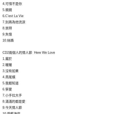
4.可惜不是你
5.親親
6.C’est La Vie
7.別再為他流淚
8.崇拜
9.失憶
10.絲路
CD2兩個人的情人節 Here We Love
1.屬於
2.暖暖
3.沒有如果
4.燕尾蝶
5.我都知道
6.寧夏
7.小手拉大手
8.滿滿的都是愛
9.今天情人節
10.蔚藍海岸