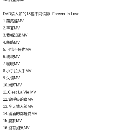
DVD情人節的18種不同情節 Forever In Love
1.燕尾蝶MV
2.寧夏MV
3.我都知道MV
4.絲路MV
5.可惜不是你MV
6.親親MV
7.暖暖MV
8.小手拉大手MV
9.失憶MV
10.崇拜MV
11.C’est La Vie MV
12.會呼吸的痛MV
13.今天情人節MV
14.滿滿的都是愛MV
15.屬於MV
16.沒有如果MV