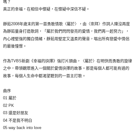
嗎？
宅配
真正的幸福，在相信中懷疑，在懷疑中深信不疑。
每筆NT$85，滿NT$1,000(含以上)免運費
靜茹2008年歲末的第一首勇敢情歌〈屬於〉，由〈崇拜〉作詞人陳沒再度
為靜茹量身打造歌詞，「屬於我們閃閃發亮的愛情，我們再一起努力」，
內心裡堅強的獨白情緒，靜茹用堅定又溫柔的聲音，唱出所有戀愛中情侶
的最後憧憬。
作為TVBS新劇《幸福的抉擇》強打片頭曲，〈屬於〉在明快而勇敢的旋律
之中，帶領觀眾進入一個關於愛情抉擇的故事。那是每個人都可能有過的
故事，每個人生命中都渴望聽到的一首主打歌。
曲序
01 屬於
02 PK
03 還是好朋友
04 不是我不明白
05 way back into love