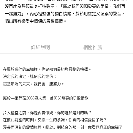
沒再度為靜茹量身打造歌詞，「屬於我們閃閃發亮的愛情，我們再
悠遊付
一起努力」，內心裡堅強的獨白情緒，靜茹用堅定又溫柔的聲音，
Google Pay
唱出所有戀愛中情侶的最後憧憬。
全盈+PAY
ATM付款
詳細說明
相關推薦
運送方式
全家取貨付款
在屬於我們的幸福裡，你是那個最初與最終的抉擇。
每筆NT$65，滿NT$1,000(含以上)免運費
決定我的決定，迷信我的迷信；
禮堂那端的未來，我們會一起努力。
付款後全家取貨
每筆NT$65，滿NT$1,000(含以上)免運費
屬於—梁靜茹2008歲末第一首閃閃發亮的勇敢情歌
7-11取貨付款
每筆NT$65，滿NT$1,000(含以上)免運費
步入禮堂之前，你是否曾懷疑，你的選擇是對的嗎？
在彼此對望的時刻，交換一生的承諾，你真的相信愛情了嗎？
付款後7-11取貨
漫長而深刻的愛情旅程，終於走到結合的那一刻，你看見真正的幸福了
每筆NT$65，滿NT$1,000(含以上)免運費