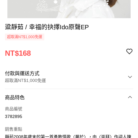
粱靜茹 / 幸福的抉擇Ido原聲EP
超取滿NT$1,000免運
NT$168
付款與運送方式
超取滿NT$1,000免運
付款方式
商品特色
信用卡一次付款
商品編號
超商取貨付款
3782895
LINE Pay
銷售重點
Apple Pay
靜茹2008年歲末的第一首勇敢情歌〈屬於〉，由〈崇拜〉作詞人陳