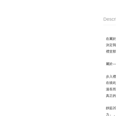
Descr
在屬
決定
禮堂
屬於—
步入
在彼
漫長
真正
靜茹2
力」