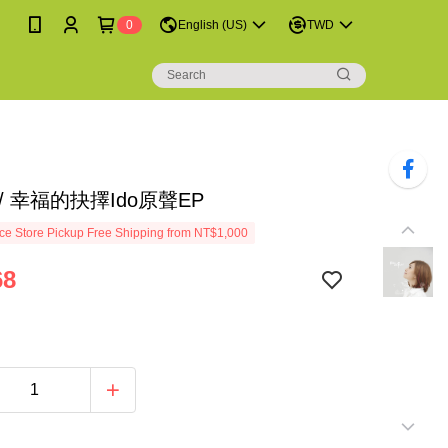
0
English (US)
TWD
/ 幸福的抉擇Ido原聲EP
e Store Pickup Free Shipping from NT$1,000
68