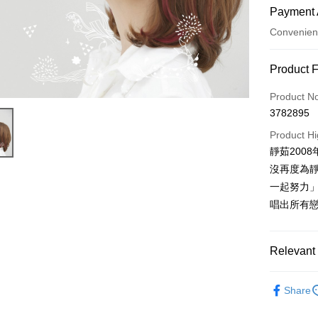
Payment 
Convenien
Payment
Product 
Credit Car
Product N
3782895
Convenien
Product Hi
LINE Pay
靜茹200
沒再度為
Apple Pay
一起努力
Easy Walle
唱出所有
Google Pa
Plus Pay
Relevant 
ATM Trans
CD
粱
Share