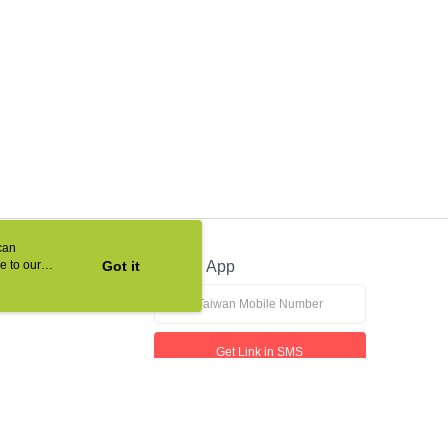
can
e to our
Got it
Official App
Get Link in SMS
This website is best viewed in Google Chrome, Firefox, or Edge or above.