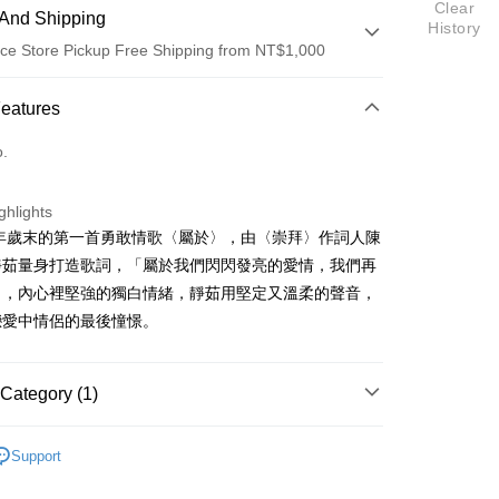
Clear
And Shipping
History
ce Store Pickup Free Shipping from NT$1,000
 Method
Features
d (Full Payment)
o.
ce Store Pickup and Pay
ghlights
8年歲末的第一首勇敢情歌〈屬於〉，由〈崇拜〉作詞人陳
靜茹量身打造歌詞，「屬於我們閃閃發亮的愛情，我們再
」，內心裡堅強的獨白情緒，靜茹用堅定又溫柔的聲音，
t
戀愛中情侶的最後憧憬。
y
Category (1)
fer
靜茹
Support