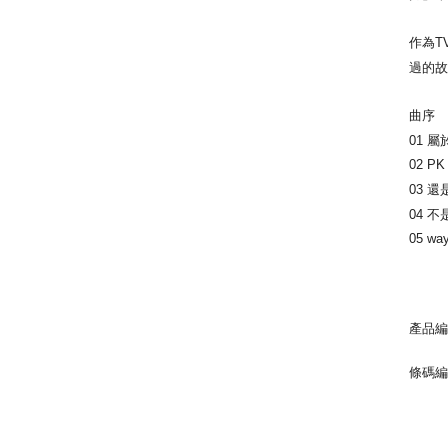
作為T
過的
曲序
01 屬
02 PK
03 
04 
05 way
產品編
條碼編號