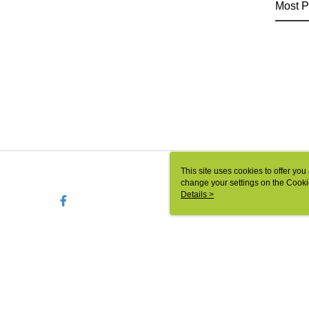
Most P
This site uses cookies to offer y
change your settings on the Cooki
use of cookies as described in ou
Details >
TYO-TW-MWEBG131 Web2
© 2026 by 相信音樂國際股份有限公司