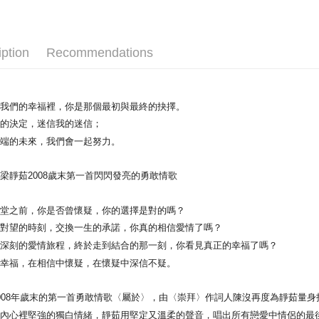
Shipping
全家取貨
NT$65/orde
iption
Recommendations
付款後全
NT$65/orde
於我們的幸福裡，你是那個最初與最終的抉擇。
7-11取貨
我的決定，迷信我的迷信；
NT$65/orde
那端的未來，我們會一起努力。
付款後7-1
梁靜茹2008歲末第一首閃閃發亮的勇敢情歌
NT$65/orde
宅配
禮堂之前，你是否曾懷疑，你的選擇是對的嗎？
此對望的時刻，交換一生的承諾，你真的相信愛情了嗎？
NT$85/orde
而深刻的愛情旅程，終於走到結合的那一刻，你看見真正的幸福了嗎？
的幸福，在相信中懷疑，在懷疑中深信不疑。
008年歲末的第一首勇敢情歌〈屬於〉，由〈崇拜〉作詞人陳沒再度為靜茹量
，內心裡堅強的獨白情緒，靜茹用堅定又溫柔的聲音，唱出所有戀愛中情侶的最