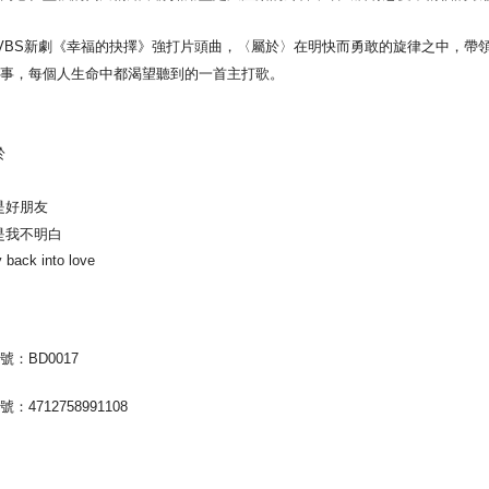
VBS新劇《幸福的抉擇》強打片頭曲，〈屬於〉在明快而勇敢的旋律之中，帶
故事，每個人生命中都渴望聽到的一首主打歌。
於
還是好朋友
不是我不明白
 back into love
號：BD0017
：4712758991108