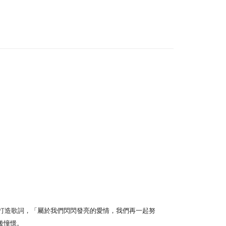
 Method
付款
r | Free shipping on orders of NT$1,000 or more
家取貨
r | Free shipping on orders of NT$1,000 or more
付款
r | Free shipping on orders of NT$1,000 or more
1取貨
r | Free shipping on orders of NT$1,000 or more
r | Free shipping on orders of NT$1,000 or more
身打造歌詞，「屬於我們閃閃發亮的愛情，我們再一起努
後憧憬。