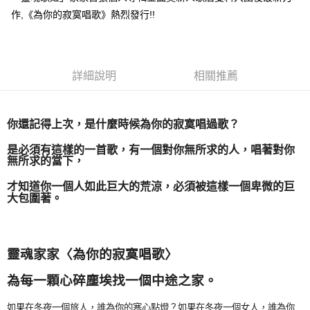
作,《為你的寂寞唱歌》熱烈發行!!
悠遊付
Google Pay
全盈+PAY
詳細說明
相關推薦
ATM付款
你還記得上次，是什麼時候為你的寂寞唱過歌？
運送方式
是必須有這樣的一首歌，有一個對你無所求的人，唱著對你
全家取貨付款
無所求的當下，
每筆NT$65，滿NT$1,000(含以上)免運費
才知道你一個人如此巨大的荒涼，必須被這樣一個卑微的巨
付款後全家取貨
大包圍著。
每筆NT$65，滿NT$1,000(含以上)免運費
7-11取貨付款
靈魂家家〈為你的寂寞唱歌〉
每筆NT$65，滿NT$1,000(含以上)免運費
為每一顆心碎塵埃找一個中途之家。
付款後7-11取貨
每筆NT$65，滿NT$1,000(含以上)免運費
如果在冬夜一個旅人，誰為你的寒心點燈？如果在冬夜一個女人，誰為你