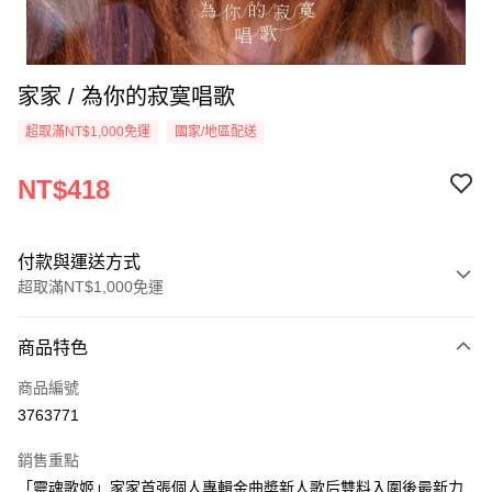
家家 / 為你的寂寞唱歌
超取滿NT$1,000免運
國家/地區配送
NT$418
付款與運送方式
超取滿NT$1,000免運
付款方式
商品特色
信用卡一次付款
商品編號
超商取貨付款
3763771
LINE Pay
銷售重點
Apple Pay
「靈魂歌姬」家家首張個人專輯金曲奬新人歌后雙料入圍後最新力