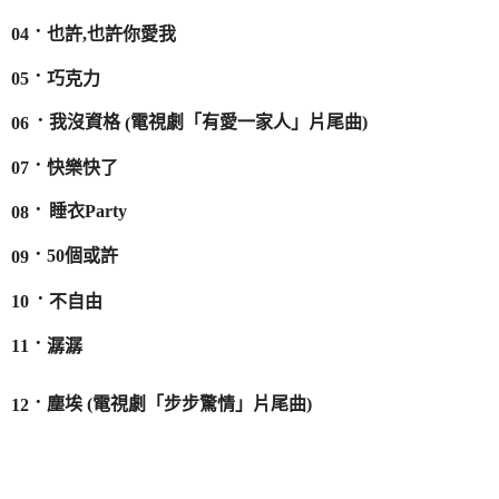
．
也許
,
也許你愛我
04
．
巧克力
05
．
我沒資格
電視劇「有愛一家人」片尾曲
)
(
06
．
快樂快了
07
．
睡衣
Party
08
．
50
個或許
09
．
不自由
10
．
11
潺潺
．
塵埃
(
電視劇「步步驚情」片尾曲
)
12