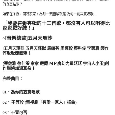
的寂寞點歌？
宅配
如果在冬夜，圍著家家，為每一顆塵埃取暖
為每一刻寂寞唱歌
…
每筆NT$85，滿NT$1,000(含以上)免運費
「
我要這張專輯的十三首歌，都沒有人可以唱得比
海外地區配送
查看運費
家家更好聽！
」
~[
音樂總監
]
五月天瑪莎
[
五月天瑪莎
五月天怪獸
馬毓芬
周恆毅
蔡科俊
李雨寰
]
製作
淬取取暖靈魂！
蔡健雅
徐佳瑩
家家
嚴爵
ＭＰ魔幻力量廷廷
宇宙人小玉
創
[
]
作燃燒加溫耳朵！
完整曲目：
．
為你的寂寞唱歌
01
．
不等於
(
電視劇「有愛一家人」插曲
)
02
．
不置可否
03