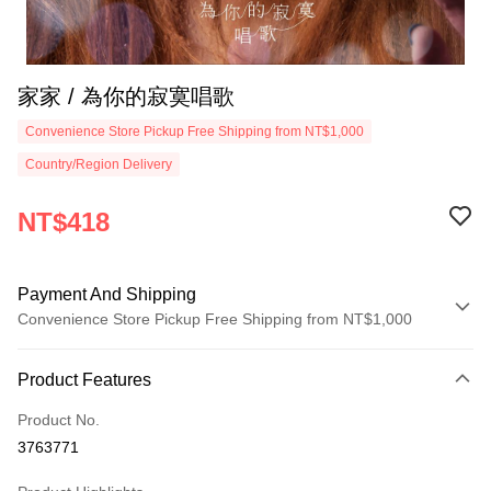
家家 / 為你的寂寞唱歌
Convenience Store Pickup Free Shipping from NT$1,000
Country/Region Delivery
NT$418
Payment And Shipping
Convenience Store Pickup Free Shipping from NT$1,000
Payment Method
Product Features
Credit Card (Full Payment)
Product No.
Convenience Store Pickup and Pay
3763771
LINE Pay