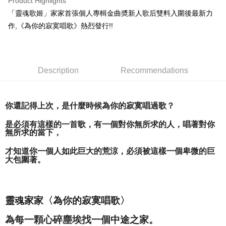
Product Highlights
Apple Pay
「靈魂歌姬」家家首張個人專輯金曲奬新人歌后雙料入圍後最新力
作,《為你的寂寞唱歌》熱烈發行!!
Easy Wallet
Google Pay
Plus Pay
Description
Recommendations
ATM Transfer
你還記得上次，是什麼時候為你的寂寞唱過歌？
Shipping Method
全家取貨付款
是必須有這樣的一首歌，有一個對你無所求的人，唱著對你
無所求的當下，
NT$65/order | Free shipping on orders of NT$1,000 or more
才知道你一個人如此巨大的荒涼，必須被這樣一個卑微的巨
付款後全家取貨
大包圍著。
NT$65/order | Free shipping on orders of NT$1,000 or more
7-11取貨付款
靈魂家家〈為你的寂寞唱歌〉
NT$65/order | Free shipping on orders of NT$1,000 or more
為每一顆心碎塵埃找一個中途之家。
付款後7-11取貨