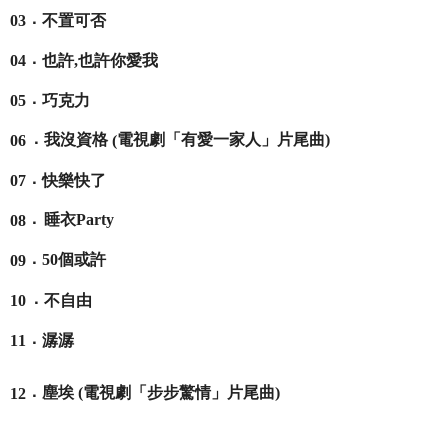
．
不置可否
03
．
也許
,
也許你愛我
04
．
巧克力
05
．
我沒資格
電視劇「有愛一家人」片尾曲
)
(
06
．
快樂快了
07
．
睡衣
Party
08
．
50
個或許
09
．
不自由
10
．
11
潺潺
．
塵埃
(
電視劇「步步驚情」片尾曲
)
12