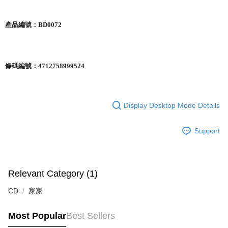
產品編號：
BD0072
條碼編號：
4712758999524
Display Desktop Mode Details
Support
Relevant Category (1)
CD
家家
Most Popular
Best Sellers