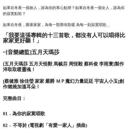
NT$65/order | Free shipping on orders of NT$1,000 or more
如果在冬夜一個旅人，誰為你的寒心點燈？如果在冬夜一個女人，誰為你
的寂寞點歌？
宅配
NT$85/order | Free shipping on orders of NT$1,000 or more
如果在冬夜，圍著家家，為每一顆塵埃取暖
為每一刻寂寞唱歌
…
海外地區配送
Shipping Rates
「
我要這張專輯的十三首歌，都沒有人可以唱得比
家家更好聽！
」
~[
音樂總監
]
五月天瑪莎
[
五月天瑪莎
五月天怪獸
馬毓芬
周恆毅
蔡科俊
李雨寰
]
製作
淬取取暖靈魂！
蔡健雅
徐佳瑩
家家
嚴爵
ＭＰ魔幻力量廷廷
宇宙人小玉
創
[
]
作燃燒加溫耳朵！
完整曲目：
．
為你的寂寞唱歌
01
．
不等於
(
電視劇「有愛一家人」插曲
)
02