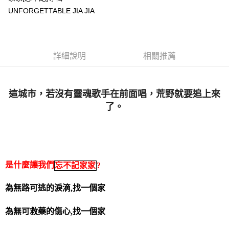
UNFORGETTABLE JIA JIA
悠遊付
Google Pay
全盈+PAY
詳細說明
相關推薦
ATM付款
這城市，若沒有靈魂歌手在前面唱，荒野就要追上來
運送方式
了。
全家取貨付款
每筆NT$65，滿NT$1,000(含以上)免運費
付款後全家取貨
每筆NT$65，滿NT$1,000(含以上)免運費
是什麼讓我們
忘不記家家
?
7-11取貨付款
為無路可逃的淚滴
找一個家
,
每筆NT$65，滿NT$1,000(含以上)免運費
為無可救藥的傷心
找一個家
付款後7-11取貨
,
每筆NT$65，滿NT$1,000(含以上)免運費