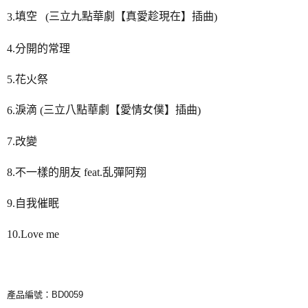
填空
三立九點華劇【真愛趁現在】插曲
3.
(
)
4.
分開的常理
5.
花火祭
淚滴
三立八點華劇【愛情女僕】插曲
6.
(
)
7.
改變
8.
不一樣的朋友
feat.
乱彈阿翔
9.
自我催眠
10.Love me
產品編號：BD0059