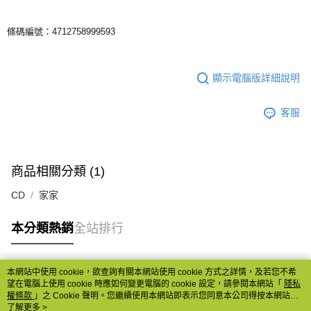
條碼編號：4712758999593
顯示電腦版詳細說明
客服
商品相關分類 (1)
CD
家家
本分類熱銷
全站排行
本網站中使用 cookie，欲查詢有關本網站使用 cookie 方式之詳情，及若您不希
熱門標籤
望在電腦上使用 cookie 時應如何變更電腦的 cookie 設定，請參閱本網站「
隱私
權條款
」之 Cookie 聲明。您繼續使用本網站即表示您同意本公司得按本網站使
用條款之 Cookie 聲明使用 cookie。
了解更多 >