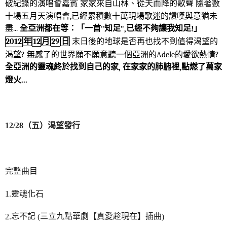
破紀錄的演唱會嘉賓
家家來自山林、從天而降的歌聲
隨著數
十場五月天演唱會
,
已經累積數十萬現場歌迷的讚嘆與意猶未
盡
...
全亞洲都在等：「一首
"
知足
",
已經不夠讓我知足
!
」
末日後的地球是否再也找不到值得渴望的
年
12
月
29
日
2012
渴望
?
無感了的世界願不願意聽一個亞洲的
Adele
的愛欲熱情
?
全亞洲的靈魂終於找到自己的家
,
在家家的肺腑裡
,
點燃了萬家
燈火
...
12/28
（五）渴望發行
完整曲目
1.
靈魂化石
忘不記
三立九點華劇【真愛趁現在】插曲
2.
(
)