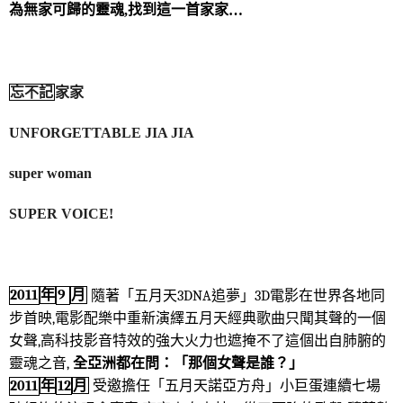
為無家可歸的靈魂
找到這一首家家
,
…
宅配
每筆NT$85，滿NT$1,000(含以上)免運費
海外地區配送
查看運費
忘不記
家家
UNFORGETTABLE JIA JIA
super woman
SUPER VOICE!
隨著「五月天
3DNA
追夢」
3D
電影在世界各地同
2011
年
9
月
步首映
,
電影配樂中重新演繹五月天經典歌曲只聞其聲的一個
女聲
,
高科技影音特效的強大火力也遮掩不了這個出自肺腑的
靈魂之音
,
全亞洲都在問：「那個女聲是誰？」
受邀擔任「五月天諾亞方舟」小巨蛋連續七場
年
12
月
2011