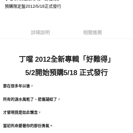
預購限定盤2012/5/18正式發行
悠遊付
Google Pay
全盈+PAY
詳細說明
相關推薦
ATM付款
運送方式
2012
丁噹
全新專輯「好難得」
全家取貨付款
5/2
5/18
開始預購
正式發行
每筆NT$65，滿NT$1,000(含以上)免運費
付款後全家取貨
要在很多年以後，
每筆NT$65，滿NT$1,000(含以上)免運費
所有的淚水風乾了、悲傷凝結了，
7-11取貨付款
每筆NT$65，滿NT$1,000(含以上)免運費
才發現我是如此懷念，
付款後7-11取貨
當初死命愛著你的那份勇氣。
每筆NT$65，滿NT$1,000(含以上)免運費