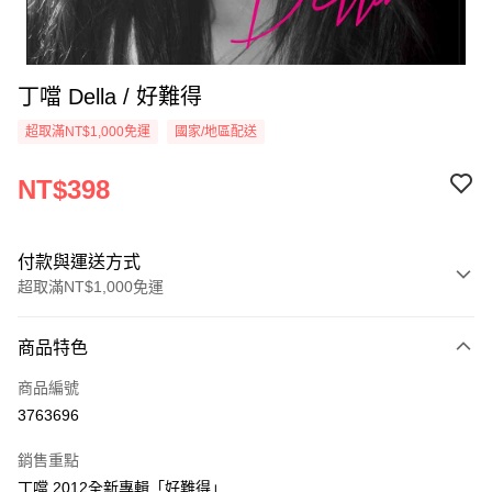
丁噹 Della / 好難得
超取滿NT$1,000免運
國家/地區配送
NT$398
付款與運送方式
超取滿NT$1,000免運
付款方式
商品特色
信用卡一次付款
商品編號
超商取貨付款
3763696
LINE Pay
銷售重點
Apple Pay
丁噹 2012全新專輯「好難得」