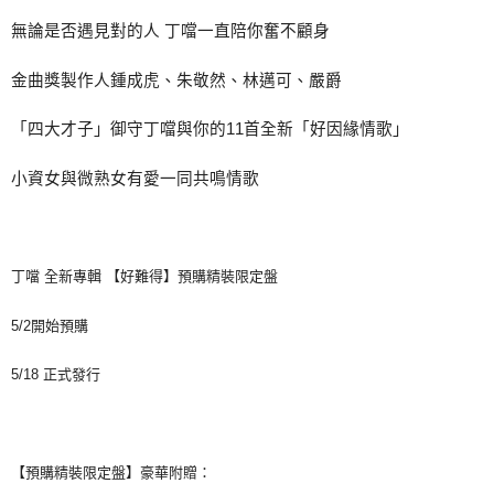
無論是否遇見對的
人
丁噹一直陪你奮不顧身
金曲獎製作人鍾成虎、朱敬然、林邁可、嚴爵
「四大才子」
御守丁噹與你的
11
首全新
「好因緣情歌」
小資女與微熟女有愛一同共鳴情歌
丁噹
全新專輯
【好難得】預購精裝限定盤
5/2
開始預購
5/18
正式發行
【預購精裝限定盤】豪華附贈：