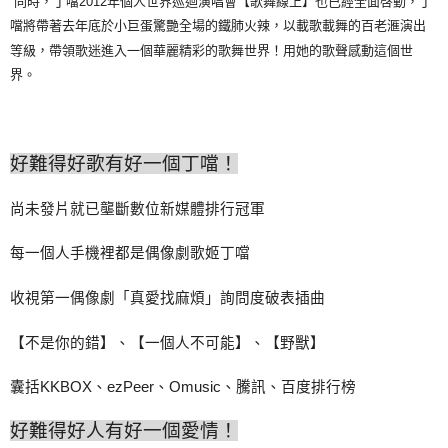
同時，丁噹
2012
年個人世界巡迴演唱會【歌舞線上】也已經全面啓動，丁
噹將帶著去年底於小巨蛋驚艷全場的鐵肺火辣，以載歌載舞的百老滙演出
等級，帶領歌迷進入一個華麗精彩的歌舞世界！用她的歌聲感動這個世
界。
好難得好歌有好一個丁噹！
尚未發片就已壟斷數位新媒體排行冠軍
每一個人手機裡都是偶像劇歌姬丁噹
收視第一偶像劇「真愛找麻煩」詢問度破表插曲
【不是你的錯】、【一個人不可能】、【野獸】
囊括
KKBOX
、
ezPeer
、
Omusic
、騰訊、百度排行榜
好難得好人有好一個愛情！