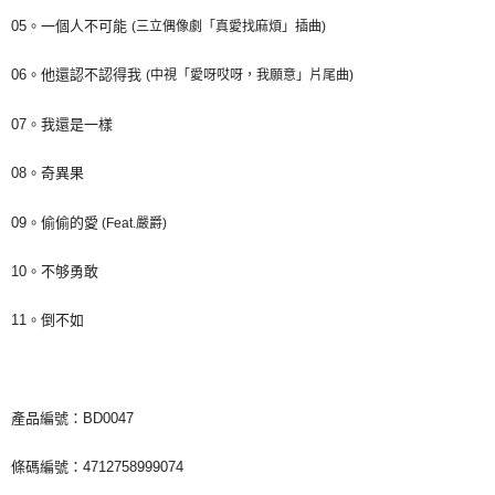
05
。一個人不可能
(
三立偶像劇「真愛找麻煩」插
曲
)
06
。他還認不認得我
(
中視「愛呀哎呀，我願意」片尾曲
)
07
。我還是一樣
08
。奇異果
09
。偷偷的愛
(Feat.
嚴爵
)
10
。不够勇敢
11。倒不如
產品編號：BD0047
條碼編號：4712758999074