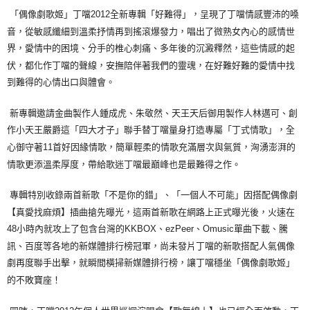
「偶像劇歌姬」丁噹
2012
全新專輯「好難得」，呈現了丁噹情感豐沛的嗓
宅配
音，從敏感纖細到溫柔抒情再到搖滾爆發力，唱出了微熟女內心的感情世
每筆NT$85，滿NT$1,000(含以上)免運費
界，愛情中的困境、分手的椎心刺痛、多年後的沉澱釋然，這些情感的起
海外地區配送
查看運費
伏，都化作丁噹的聲線，安撫陪伴著我們的靈魂，在好難好難的愛情中找
到難得的心情出口與體會。
新專輯邀請金曲製作人鍾成虎、朱敬然、天王天后御用製作人林邁可、創
作小天王嚴爵這「四大才子」聯手替丁噹量身打造專屬「丁式情歌」，全
心御守著
11
首好因緣情歌，簡單輕柔的情歌充滿層次與氣質，洶湧澎湃的
情歌更添溫柔厚度，帶給歌迷丁噹最巔峰也是最難得之作。
專輯特別收錄兩首新歌「不是你的錯」、「一個人不可能」因搭配偶像劇
【真愛找麻煩】插曲搶先曝光，這兩首新歌在網路上正式曝光後，火速在
48
小時內就攻上了包含台灣的
KKBOX
、
ezPeer
、
Omusic
單曲下載、騰
訊、百度等各地的新媒體排行榜冠軍，尚未發片丁噹的新歌搭配人氣偶像
劇再度聯手出擊，就瞬間橫掃新媒體排行榜，讓丁噹穩坐「偶像劇歌姬」
的不敗寶座！