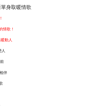
新單身取暖情歌
！
的情歌！
溫暖動人
戀人
前
相伴
歌
e