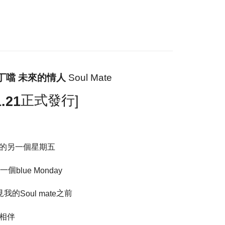
 Method
付款
r | Free shipping on orders of NT$1,000 or more
家取貨
Soul Mate
丁噹
未來的情人
r | Free shipping on orders of NT$1,000 or more
正式發行
]
1.21
付款
r | Free shipping on orders of NT$1,000 or more
1取貨
r | Free shipping on orders of NT$1,000 or more
的另一個星期五
一個
blue Monday
r | Free shipping on orders of NT$1,000 or more
見我的
之前
Soul mate
配送
Shipping Rates
相伴