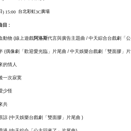
日
台北彩虹
廣場
) 15:00
3C
目 :
血動物
線上遊戲
代言
與
廣告主題曲
中天綜合台戲劇「公
(
阿洛斯
/
半
偶像劇「歡迎愛光臨」片尾曲
中天娛樂台戲劇「
雙面膠
」片
(
/
來的情人
後一次寂寞
愛少怪
來共
原諒
中天娛樂台戲劇「雙面膠」片尾曲
(
)
愛過
中天綜合「公主回來了」片尾曲
(
)