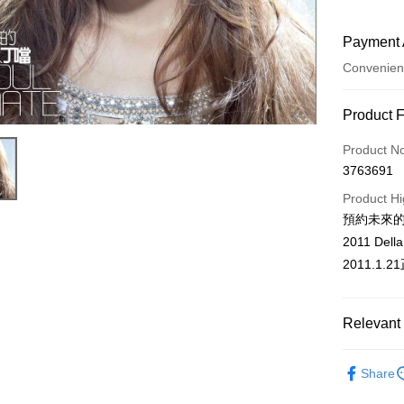
Payment 
Convenien
Payment
Product 
Credit Car
Product N
3763691
Convenien
Product Hi
LINE Pay
預約未來的
2011 Del
Apple Pay
2011.1.
Easy Walle
Google Pa
Relevant 
Plus Pay
CD
丁
Share
ATM Trans