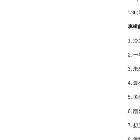
1/30(
專輯曲
冷
1.
一
2.
未
3.
最
4.
多
5.
踹
6.
想
7.
很
8.