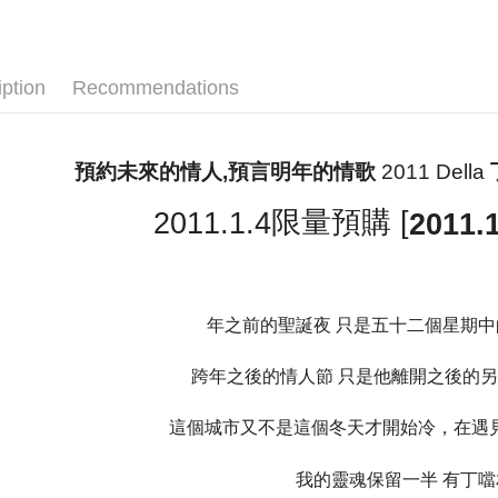
Shipping
全家取貨
iption
Recommendations
NT$65/orde
付款後全
2011 Della
預約未來的情人
預言明年的情歌
,
NT$65/orde
[
限量預購
2011.1.4
2011.
7-11取貨
NT$65/orde
付款後7-1
NT$65/orde
年之前的聖誕夜
只是五十二個星期中
宅配
跨年之後的情人節
只是他離開之後的另
NT$85/orde
這個城市又不是這個冬天才開始冷，在遇
海外地區
我的靈魂保留一半
有丁噹