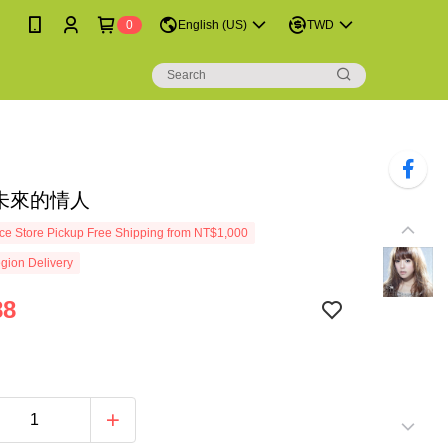
0
English (US)
TWD
 未來的情人
e Store Pickup Free Shipping from NT$1,000
gion Delivery
88