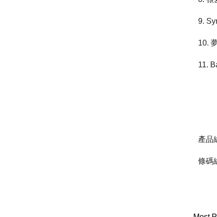
9. S
10.
11. B
產品編
條碼編
Most P