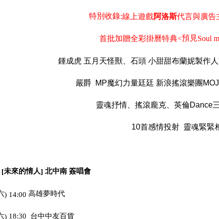
特別收錄
線上遊戲
代言
與
廣告
阿洛斯
:
預見
首批加贈全彩掛曆特典
<
Soul m
鍾成虎
五月天怪獸、石頭
小甜甜布蘭妮製作人
嚴爵
魔幻力量廷廷
新浪搖滾樂團
MP
MO
靈魂抒情、搖滾龐克、英倫
Dance
首感情投射
靈魂緊緊
10
未來的情人
北中南 簽唱會
[
]
六
高雄夢時代
) 14:00
六
18:30
台中中友百貨
)