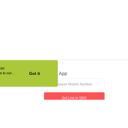
can
e to our
Got it
Official App
Get Link in SMS
This website is best viewed in Google Chrome, Firefox, or Edge or above.