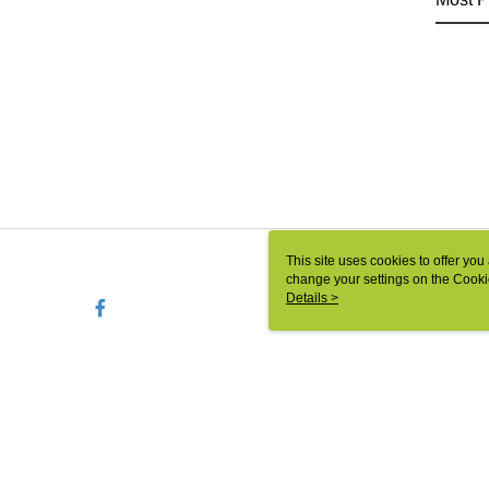
This site uses cookies to offer y
change your settings on the Cooki
use of cookies as described in ou
Details >
TW-MWG1-66-218 Web2.0
© 2026 by 相信音樂國際股份有限公司