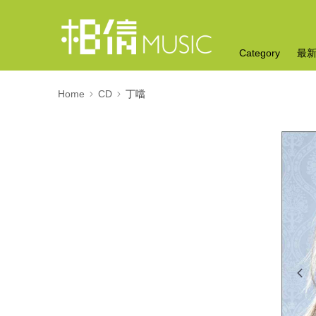
Category
最
Home
CD
丁噹