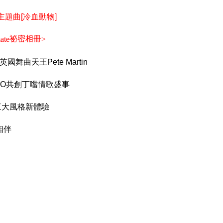
主題曲
冷血動物
[
]
祕密相冊
ate
>
英國舞曲天王
Pete Martin
共創丁噹情歌盛事
JO
三大風格新體驗
相伴