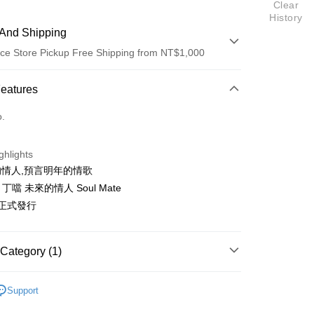
Clear
History
And Shipping
ce Store Pickup Free Shipping from NT$1,000
 Method
Features
d (Full Payment)
o.
ce Store Pickup and Pay
ghlights
情人,預言明年的情歌
la 丁噹 未來的情人 Soul Mate
21正式發行
t
y
Category (1)
噹
Support
fer