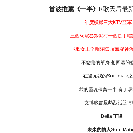
歌天后最
K
首波推薦《一半》
年度橫掃三大
亞軍
KTV
三個來電答鈴就有一個是丁噹
歌女王全新降臨
屏氣凝神
K
不悲傷的單身
想回溫的
在遇見我的
之
Soul mate
我的靈魂保留一半
有丁噹
微博臉書最熱烈話題情
丁噹
Della
未來的情人
Soul Mat