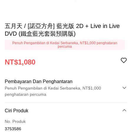
五月天 / [諾亞方舟] 藍光版 2D + Live in Live
DVD (鐵盒藍光套裝預購版)
Penuh Pengambilan di Kedai Serbaneka, NT$1,000 penghataran
percuma
NT$1,080
Pembayaran Dan Penghantaran
Penuh Pengambilan di Kedai Serbaneka, NT$1,000
penghataran percuma
Kaedah Pembayaran
Ciri Produk
Kad Kredit (Bayaran Penuh)
No. Produk
Pengambilan di Kedai Serbaneka
3753586