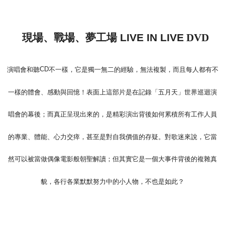
現場、戰場、夢工場
LIVE IN LIVE
DVD
CD
演唱會和聽
不一樣，它是獨一無二的經驗，無法複製，而且每人都有不
一樣的體會、感動與回憶！表面上這部片是在記錄「五月天」世界巡迴演
唱會的幕後；而真正呈現出來的，是精彩演出背後如何累積所有工作人員
的專業、體能、心力交瘁，甚至是對自我價值的存疑。對歌迷來說，它當
然可以被當做偶像電影般朝聖解讀；但其實它是一個大事件背後的複雜真
貌，各行各業默默努力中的小人物，不也是如此？