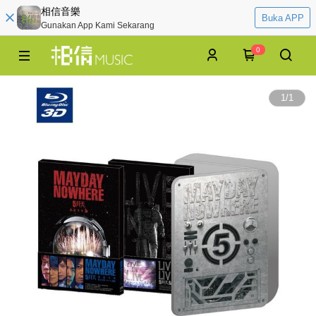
相信音樂
Buka APP
Gunakan App Kami Sekarang
0
1
/
1