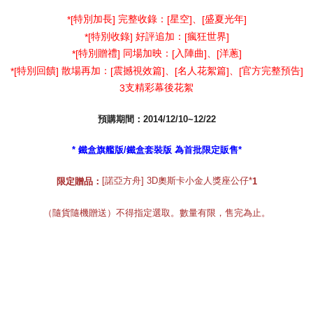
*[
特別加長
]
完整收錄：
[
星空
]
、
[
盛夏光年
]
*[
特別收錄
]
好評追加：
[
瘋狂世界
]
*[
特別贈禮
]
同場加映：
[
入陣曲
]
、
[
洋蔥
]
*[
特別回饋
]
散場再加：
[
震撼視效篇
]
、
[
名人花絮篇
]
、
[
官方完整預告
]
3
支精彩幕後花絮
預購期間
：2014/12/10~12/22
* 鐵盒旗艦版/鐵盒套裝版 為首批限定販售*
[諾亞方舟] 3D奧斯卡小金人獎座公仔*
限定贈品：
1
（隨貨隨機贈送）不得指定選取。數量有限，售完為止。