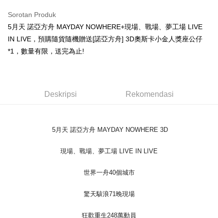
LINE Pay
Sorotan Produk
Apple Pay
5月天 諾亞方舟 MAYDAY NOWHERE+現場、戰場、夢工場 LIVE
IN LIVE，預購隨貨隨機贈送[諾亞方舟] 3D奧斯卡小金人獎座公仔
Easy Wallet
*1，數量有限，送完為止!
Google Pay
Plus PAY
Deskripsi
Rekomendasi
Pemindahan ATM
Pilihan Penghantaran
5月天 諾亞方舟 MAYDAY NOWHERE 3D
全家取貨付款
NT$65/pesanan | Penghantaran percuma untuk pesanan
現場、戰場、夢工場 LIVE IN LIVE
NT$1,000 atau lebih
世界一舟40個城市
付款後全家取貨
NT$65/pesanan | Penghantaran percuma untuk pesanan
驚天駭浪71晚現場
NT$1,000 atau lebih
狂歡重生248萬動員