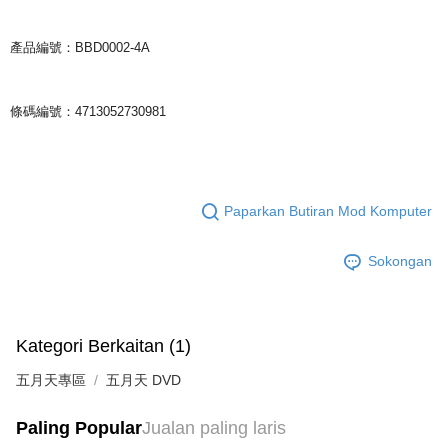
產品編號：BBD0002-4A
條碼編號：4713052730981
Paparkan Butiran Mod Komputer
Sokongan
Kategori Berkaitan (1)
五月天專區
五月天 DVD
Paling Popular
Jualan paling laris