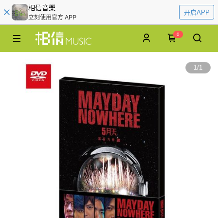
相信音樂
开启APP
立刻使用官方 APP
0
1
/
1