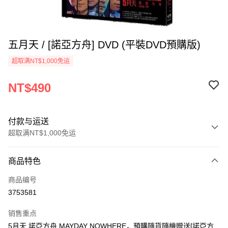
五月天 / [諾亞方舟] DVD (平裝DVD預購版)
超取满NT$1,000免运
NT$490
付款与运送
超取满NT$1,000免运
付款方式
商品特色
信用卡一次付款
商品编号
超商取货付款
3753581
LINE Pay
销售重点
Apple Pay
5月天 諾亞方舟 MAYDAY NOWHERE，預購隨貨隨機贈送[諾亞方