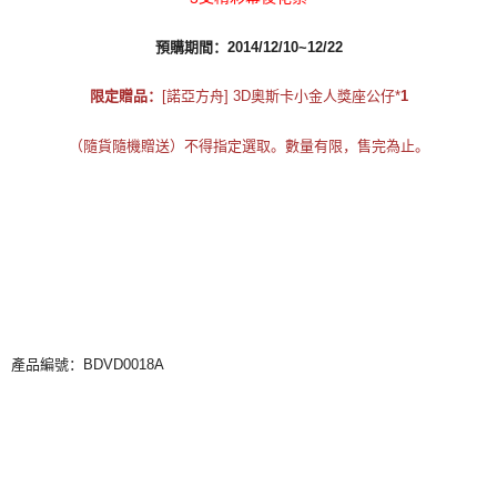
預購期間
：2014/12/10~12/22
限定贈品：
[諾亞方舟] 3D奧斯卡小金人獎座公仔*
1
（隨貨隨機贈送）不得指定選取。數量有限，售完為止。
產品編號：BDVD0018A