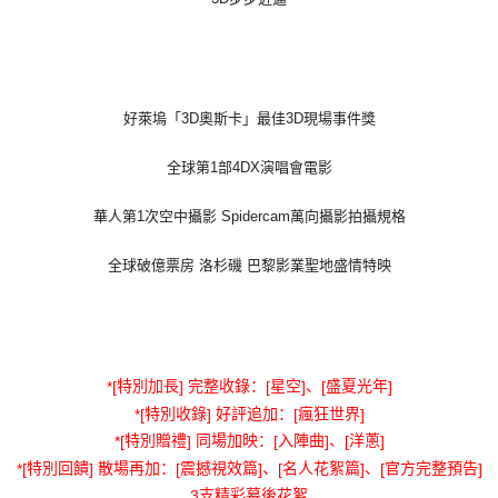
宅配
每笔NT$85，满NT$1,000(含以上)免运费
好萊塢「3D奧斯卡」最佳3D現場事件獎
全球第1部4DX演唱會電影
華人第1次空中攝影 Spidercam萬向攝影拍攝規格
全球破億票房 洛杉磯 巴黎影業聖地盛情特映
*[
特別加長
]
完整收錄：
[
星空
]
、
[
盛夏光年
]
*[
特別收錄
]
好評追加：
[
瘋狂世界
]
*[
特別贈禮
]
同場加映：
[
入陣曲
]
、
[
洋蔥
]
*[
特別回饋
]
散場再加：
[
震撼視效篇
]
、
[
名人花絮篇
]
、
[
官方完整預告
]
3
支精彩幕後花絮