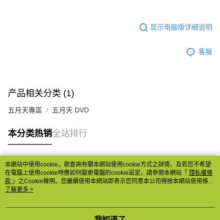
显示电脑版详细说明
客服
产品相关分类 (1)
五月天專區
五月天 DVD
本分类热销
全站排行
本網站中使用cookie，欲查詢有關本網站使用cookie方式之詳情，及若您不希望
热门标签
在電腦上使用cookie時應如何變更電腦的cookie設定，請參閱本網站「
隱私權條
款
」之Cookie聲明。您繼續使用本網站即表示您同意本公司得按本網站使用條款
之Cookie聲明使用cookie。
了解更多 >
我知道了