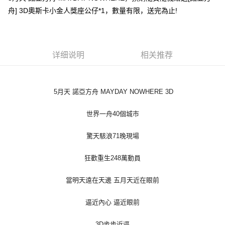
舟] 3D奧斯卡小金人獎座公仔*1，數量有限，送完為止!
悠遊付
Google Pay
Plus PAY
详细说明
相关推荐
ATM付款
5月天 諾亞方舟 MAYDAY NOWHERE 3D
运送方式
全家取貨付款
世界一舟40個城市
每笔NT$65，满NT$1,000(含以上)免运费
驚天駭浪71晚現場
付款後全家取貨
每笔NT$65，满NT$1,000(含以上)免运费
狂歡重生248萬動員
7-11取貨付款
當明天遠在天邊 五月天近在眼前
每笔NT$65，满NT$1,000(含以上)免运费
逼近內心 逼近眼前
付款後7-11取貨
每笔NT$65，满NT$1,000(含以上)免运费
3D步步近逼