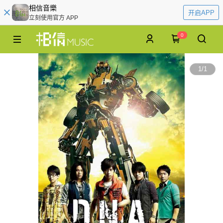
相信音樂
开启APP
立刻使用官方 APP
0
1
/
1