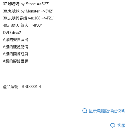
37.咿呀呀 by Stone =>5'27"
38.九號球 by Monster =>3'42"
39.志明與春嬌 ver.168 =>4'21"
40.出頭天 憨人 =>8'03"
DVD disc2
A級的樂團演出
A級的硬體配備
A級的團隊成員
A級的腥訕話題
產品編號：BBD0001-4
显示电脑版详细说明
客服