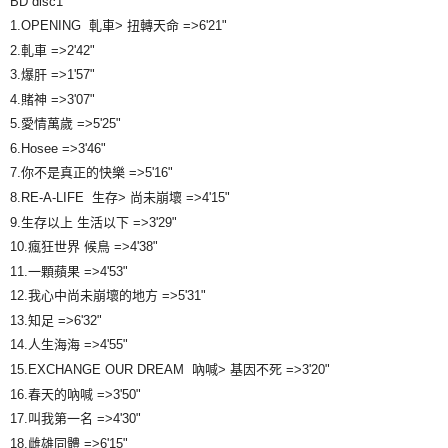
BD disc1
每笔NT$65，满NT$1,000(含以上)免运费
1.OPENING 軋車> 扭轉天命 =>6'21"
2.軋車 =>2'42"
宅配
3.爆肝 =>1'57"
每笔NT$85，满NT$1,000(含以上)免运费
4.賭神 =>3'07"
5.愛情萬歲 =>5'25"
6.Hosee =>3'46"
7.你不是真正的快樂 =>5'16"
8.RE-A-LIFE 生存> 尚未崩壞 =>4'15"
9.生存以上 生活以下 =>3'29"
10.瘋狂世界 候鳥 =>4'38"
11.一顆蘋果 =>4'53"
12.我心中尚未崩壞的地方 =>5'31"
13.知足 =>6'32"
14.人生海海 =>4'55"
15.EXCHANGE OUR DREAM 吶喊> 基因不死 =>3'20"
16.春天的吶喊 =>3'50"
17.叫我第一名 =>4'30"
18.雌雄同體 =>6'15"