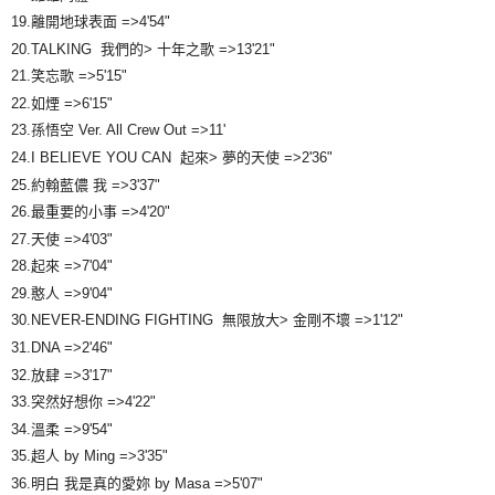
19.離開地球表面 =>4'54"
20.TALKING 我們的> 十年之歌 =>13'21"
21.笑忘歌 =>5'15"
22.如煙 =>6'15"
23.孫悟空 Ver. All Crew Out =>11'
24.I BELIEVE YOU CAN 起來> 夢的天使 =>2'36"
25.約翰藍儂 我 =>3'37"
26.最重要的小事 =>4'20"
27.天使 =>4'03"
28.起來 =>7'04"
29.憨人 =>9'04"
30.NEVER-ENDING FIGHTING 無限放大> 金剛不壞 =>1'12"
31.DNA =>2'46"
32.放肆 =>3'17"
33.突然好想你 =>4'22"
34.溫柔 =>9'54"
35.超人 by Ming =>3'35"
36.明白 我是真的愛妳 by Masa =>5'07"