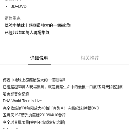
Apple Pay
BD+DVD
悠遊付
销售重点
傳說中地球上感應最強大的一個磁場!!
Google Pay
已經超越30萬人現場集氣
Plus PAY
ATM付款
详细说明
相关推荐
运送方式
全家取貨付款
每笔NT$65，满NT$1,000(含以上)免运费
傳說中地球上感應最強大的一個磁場!!
已經超越30萬人現場集氣，就是要賭生命中的最後一口氣!五月天[創造]演
付款後全家取貨
唱會影音全紀錄
每笔NT$65，满NT$1,000(含以上)免运费
DNA World Tour In Live
7-11取貨付款
完全收錄[超時無限放大40首] [有夠Ａ！Ａ級紀錄]特輯DVD
五月天1ST藍光典藏版2010/04/16發行
每笔NT$65，满NT$1,000(含以上)免运费
享全球首批限量[金剛不壞鐵盒紀念版]
付款後7-11取貨