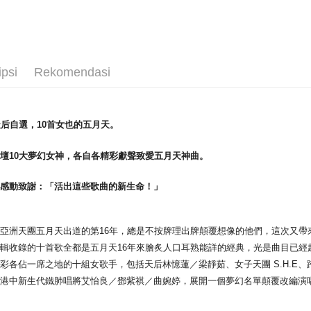
CD
粱
CD
家
Pilihan 
全家取貨
ipsi
Rekomendasi
NT$65/pes
NT$1,000 
天后自選，10首女也的五月天。
付款後全
NT$65/pes
壇10大夢幻女神，各自各精彩獻聲致愛五月天神曲。
NT$1,000 
天感動致謝：「活出這些歌曲的新生命！」
7-11取貨
NT$65/pes
NT$1,000 
亞洲天團五月天出道的第16年，總是不按牌理出牌顛覆想像的他們，這次又帶來強大企劃概
輯收錄的十首歌全都是五月天16年來膾炙人口耳熟能詳的經典，光是曲目已經
付款後7-1
彩各佔一席之地的十組女歌手，包括天后林憶蓮／梁靜茹、女子天團 S.H.E
NT$65/pes
台港中新生代鐵肺唱將艾怡良／鄧紫祺／曲婉婷，展開一個夢幻名單顛覆改編演
NT$1,000 