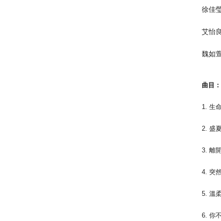
徐佳
艾怡
魏如
曲目
1. 
2. 
3. 離
4. 
5. 溫
6. 