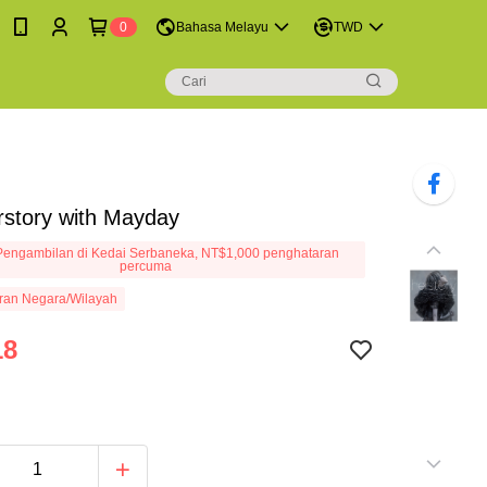
0
Bahasa Melayu
TWD
tory with Mayday
engambilan di Kedai Serbaneka, NT$1,000 penghataran
percuma
ran Negara/Wilayah
18