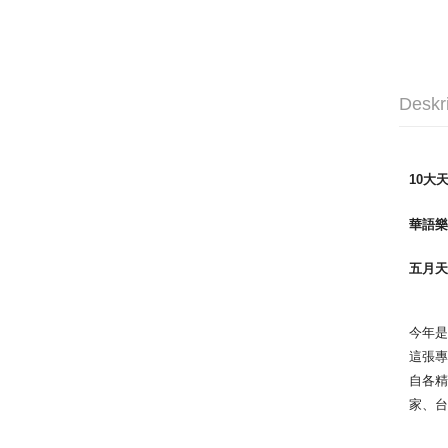
Deskr
10大
華語樂
五月
今年是
這張專
自各精
家、