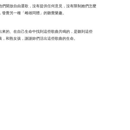
他們開放自由選歌，沒有提供任何意見，沒有限制她們怎麼
anan | Penghantaran percuma untuk pesanan
，發覺另一種「雌雄同體」的聽覺樂趣。
atau lebih
配送
Kadar Penghantaran
出來的、在自己生命中找到這些歌曲共鳴的，是聽到這些
孩，和熟女孩，謝謝妳們活出這些歌曲的生命。