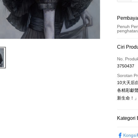
Pembaya
Penuh Pen
penghatar
Kaedah 
Ciri Prod
Kad Kredi
No. Produ
3750437
Pengambil
Sorotan P
LINE Pay
10大天后
各精彩獻
Apple Pay
新生命！
Easy Walle
Google Pa
Kategori 
Plus PAY
五月天專
Kongsi
Pemindah