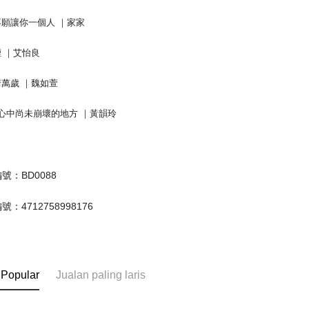
我不願讓你一個人 ｜家家
煙 ｜艾怡良
愛情萬歲 ｜魏如萱
 我心中尚未崩壞的地方 ｜黃韻玲
號：BD0088
：4712758998176
 Popular
Jualan paling laris