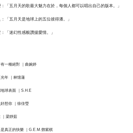
瑩：「五月天的歌最大魅力在於，每個人都可以唱出自己的版本。」
良：「五月天是地球上的五位彼得潘。」
萱：「迷幻性感般讚揚愛情。」
：
生命有一種絕對 ｜曲婉婷
盛夏光年 ｜林憶蓮
開地球表面 ｜S.H.E
突然好想你 ｜徐佳瑩
柔 ｜梁靜茹
你不是真正的快樂 ｜G.E.M.鄧紫棋