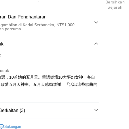
Bersihkan
Sejarah
ran Dan Penghantaran
gambilan di Kedai Serbaneka, NT$1,000
an percuma
Pembayaran
uk
t (Bayaran Penuh)
k
an di Kedai Serbaneka
roduk
自選，10首她的五月天。華語樂壇10大夢幻女神，各自
聲致愛五月天神曲。五月天感動致謝：「活出這些歌曲的
」
t
y
Berkaitan (3)
區
五月天 CD
Sokongan
an ATM