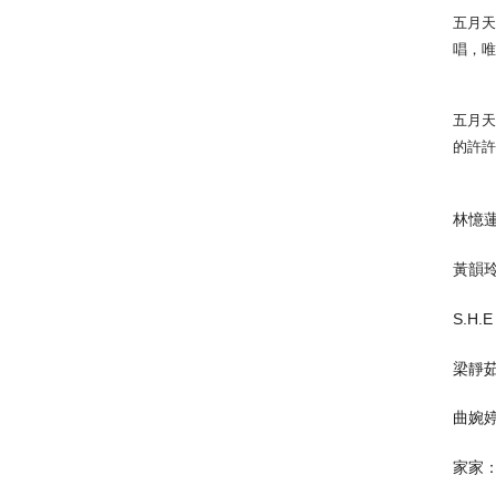
五月
唱，
五月
的許
林憶
黃韻
S.H
梁靜
曲婉
家家