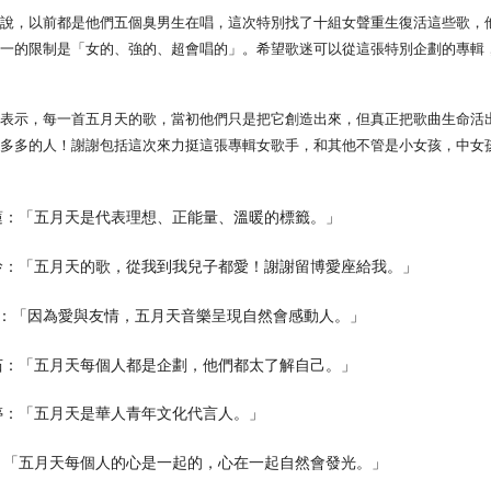
宅配
天說，以前都是他們五個臭男生在唱，這次特別找了十組女聲重生復活這些歌，
NT$85/pes
唯一的限制是「女的、強的、超會唱的」。希望歌迷可以從這張特別企劃的專輯
NT$1,000 
海外地區
天表示，每一首五月天的歌，當初他們只是把它創造出來，但真正把歌曲生命活
許多多的人！謝謝包括這次來力挺這張專輯女歌手，和其他不管是小女孩，中女
蓮：「五月天是代表理想、正能量、溫暖的標籤。」
玲：「五月天的歌，從我到我兒子都愛！謝謝留博愛座給我。」
.E：「因為愛與友情，五月天音樂呈現自然會感動人。」
茹：「五月天每個人都是企劃，他們都太了解自己。」
婷：「五月天是華人青年文化代言人。」
：「五月天每個人的心是一起的，心在一起自然會發光。」