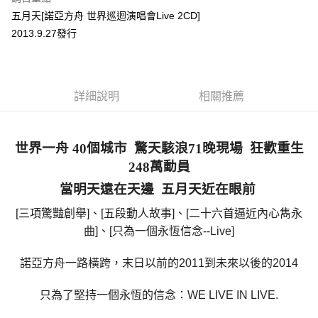
Apple Pay
五月天[諾亞方舟 世界巡迴演唱會Live 2CD]
2013.9.27發行
悠遊付
Google Pay
全盈+PAY
詳細說明
相關推薦
ATM付款
世界一舟
個城市
驚天駭浪
晚現場
狂歡重生
40
71
運送方式
萬動員
248
全家取貨付款
當明天遠在天邊
五月天近在眼前
每筆NT$65，滿NT$1,000(含以上)免運費
[
三項驚豔創舉
]
、
[
五段動人故事
]
、
[
二十六首逼近內心雋永
付款後全家取貨
曲
]
、
[
只為一個永恆信念
--Live]
每筆NT$65，滿NT$1,000(含以上)免運費
諾亞方舟一路橫跨，末日以前的
2011
到未來以後的
2014
7-11取貨付款
每筆NT$65，滿NT$1,000(含以上)免運費
只為了堅持一個永恆的信念：
WE LIVE IN LIVE.
付款後7-11取貨