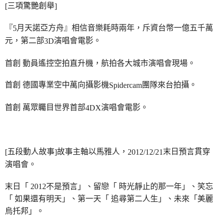
三項驚艷創舉
[
]
每筆NT$65，滿NT$1,000(含以上)免運費
宅配
『
月天諾亞方舟』相信音樂耗時兩年，斥資台幣一億五千萬
5
元，第二部
演唱會電影。
每筆NT$85，滿NT$1,000(含以上)免運費
3D
海外地區配送
查看運費
首創 動員遙控空拍直升機，航拍各大城市演唱會現場。
首創 德國專業空中萬向攝影機
團隊來台拍攝。
Spidercam
首創 萬眾矚目世界首部
演唱會電影。
4DX
五段動人故事
故事主軸以馬雅人，
末日預言貫穿
[
]
2012/12/21
演唱會。
末日「 2012不是預言」、留戀「 時光靜止的那一年」、笑忘
「 如果還有明天」、第一天「 追尋第二人生」、未來「美麗
烏托邦」。