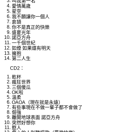
叫我第一名
愛情萬歲
星空
我不願讓你一個人
倉頡
你不是真正的快樂
盛夏光年
諾亞方舟
一千個世紀
如煙
如果還有明天
擁抱
第二人生
CD2
：
乾杯
瘋狂世界
三個傻瓜
OK
啦
溫柔
OAOA
（現在就是永遠）
有些事現在不做一輩子都不會做了
倔強
離開地球表面
諾亞方舟
突然好想你
憨人