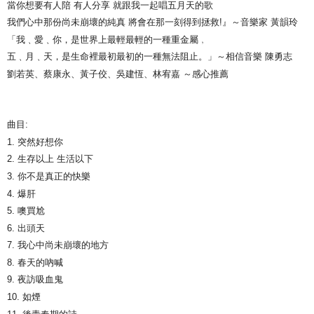
當你想要有人陪 有人分享 就跟我一起唱五月天的歌
宅配
我們心中那份尚未崩壞的純真 將會在那一刻得到拯救!』～音樂家 黃韻玲
配送毎にNT$85、NT$1,000以上で送料無料
「我﹑愛﹑你，是世界上最輕最輕的一種重金屬﹐
五﹑月﹑天，是生命裡最初最初的一種無法阻止。」～相信音樂 陳勇志
海外地區配送
送料を確認
劉若英、蔡康永、黃子佼、吳建恆、林宥嘉 ～感心推薦
曲目:
1. 突然好想你
2. 生存以上 生活以下
3. 你不是真正的快樂
4. 爆肝
5. 噢買尬
6. 出頭天
7. 我心中尚未崩壞的地方
8. 春天的吶喊
9. 夜訪吸血鬼
10. 如煙