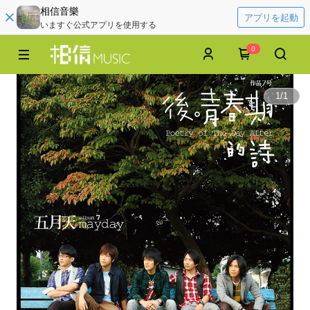
相信音樂
アプリを起動
いますぐ公式アプリを使用する
0
1
/
1