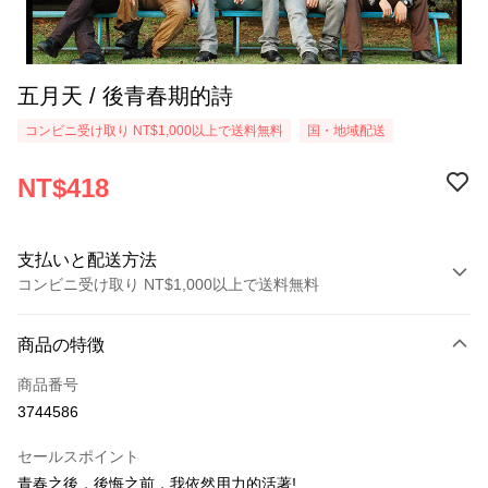
五月天 / 後青春期的詩
コンビニ受け取り NT$1,000以上で送料無料
国・地域配送
NT$418
支払いと配送方法
コンビニ受け取り NT$1,000以上で送料無料
お支払い方法
商品の特徴
クレジットカード1回払い
商品番号
コンビニ店頭代金引換
3744586
LINE Pay
セールスポイント
Apple Pay
青春之後，後悔之前，我依然用力的活著!