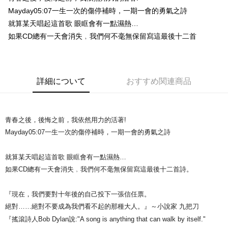
Mayday05:07一生一次的傷停補時，一期一會的勇氣之詩
Easy Wallet
就算某天唱起這首歌 眼眶會有一點濕熱…
Google Pay
如果CD總有一天會消失﹐我們何不毫無保留寫這最後十二首
Plus Pay
ATM払い
詳細について
おすすめ関連商品
配送方法
全家取貨付款
青春之後，後悔之前，我依然用力的活著!
配送毎にNT$65、NT$1,000以上で送料無料
Mayday05:07一生一次的傷停補時，一期一會的勇氣之詩
付款後全家取貨
配送毎にNT$65、NT$1,000以上で送料無料
就算某天唱起這首歌 眼眶會有一點濕熱…
如果CD總有一天會消失﹐我們何不毫無保留寫這最後十二首詩。
7-11取貨付款
配送毎にNT$65、NT$1,000以上で送料無料
『現在，我們要對十年後的自己投下一張信任票。
絕對……絕對不要成為我們看不起的那種大人。』～小說家 九把刀
付款後7-11取貨
『搖滾詩人Bob Dylan說:"A song is anything that can walk by itself."
配送毎にNT$65、NT$1,000以上で送料無料