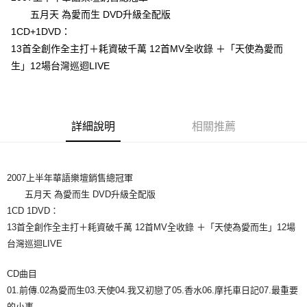
五月天 為愛而生 DVD升級全配版
悠遊付
1CD+1DVD：
Google Pay
13首全創作全主打＋耗資破千萬 12首MV全收錄 ＋「天使為愛而
生」12場台灣巡迴LIVE
全盈+PAY
ATM付款
詳細說明
相關推薦
運送方式
全家取貨付款
每筆NT$65，滿NT$1,000(含以上)免運費
2007上半年華語樂壇銷售總冠軍
五月天 為愛而生 DVD升級全配版
付款後全家取貨
1CD 1DVD：
每筆NT$65，滿NT$1,000(含以上)免運費
13首全創作全主打＋耗資破千萬 12首MV全收錄 ＋「天使為愛而生」12場
7-11取貨付款
台灣巡迴LIVE
每筆NT$65，滿NT$1,000(含以上)免運費
CD曲目
付款後7-11取貨
01.前傳.02為愛而生03.天使04.我又初戀了05.香水06.摩托車日記07.最重要
每筆NT$65，滿NT$1,000(含以上)免運費
的小事