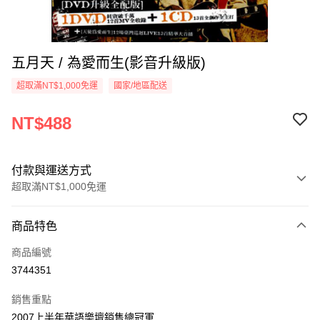
五月天 / 為愛而生(影音升級版)
超取滿NT$1,000免運
國家/地區配送
NT$488
付款與運送方式
超取滿NT$1,000免運
付款方式
商品特色
信用卡一次付款
商品編號
超商取貨付款
3744351
LINE Pay
銷售重點
Apple Pay
2007上半年華語樂壇銷售總冠軍