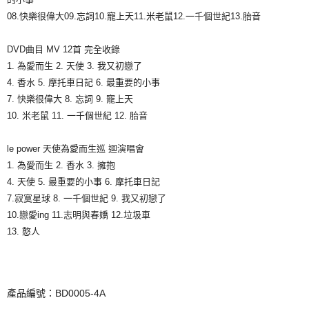
08.快樂很偉大09.忘詞10.寵上天11.米老鼠12.一千個世紀13.胎音
宅配
每筆NT$85，滿NT$1,000(含以上)免運費
DVD曲目 MV 12首 完全收錄
海外地區配送
查看運費
1. 為愛而生 2. 天使 3. 我又初戀了
4. 香水 5. 摩托車日記 6. 最重要的小事
7. 快樂很偉大 8. 忘詞 9. 寵上天
10. 米老鼠 11. 一千個世紀 12. 胎音
le power 天使為愛而生巡 迴演唱會
1. 為愛而生 2. 香水 3. 擁抱
4. 天使 5. 最重要的小事 6. 摩托車日記
7.寂寞星球 8. 一千個世紀 9. 我又初戀了
10.戀愛ing 11.志明與春嬌 12.垃圾車
13. 憨人
產品編號：BD0005-4A