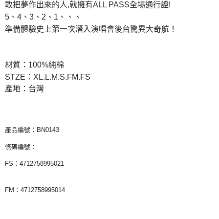
敢把夢作出來的人,就擁有ALL PASS全場通行證!
付款後7-11取貨
5、4、3、2、1、、、
每筆NT$65，滿NT$1,000(含以上)免運費
準備體驗史上第一次潛入演唱會後台驚異大奇航！
宅配
每筆NT$85，滿NT$1,000(含以上)免運費
材質：100%純棉
STZE：XL.L.M.S.FM.FS
產地：台灣
產品編號：BN0143
條碼編號：
FS：4712758995021
FM：4712758995014