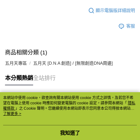
顯示電腦版詳細說明
客服
商品相關分類 (1)
五月天專區
五月天 [D.N.A 創造] / [無限創造DNA周邊]
本分類熱銷
全站排行
本網站中使用 cookie，欲查詢有關本網站使用 cookie 方式之詳情，及若您不希
熱門標籤
望在電腦上使用 cookie 時應如何變更電腦的 cookie 設定，請參閱本網站「
隱私
權條款
」之 Cookie 聲明。您繼續使用本網站即表示您同意本公司得按本網站使
用條款之 Cookie 聲明使用 cookie。
了解更多 >
我知道了