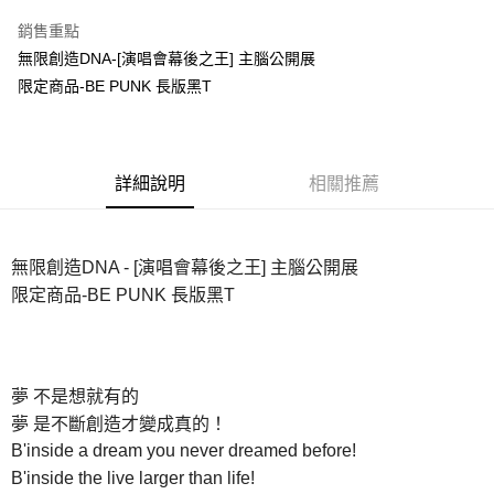
LINE Pay
銷售重點
Apple Pay
無限創造DNA-[演唱會幕後之王] 主腦公開展
限定商品-BE PUNK 長版黑T
悠遊付
Google Pay
全盈+PAY
詳細說明
相關推薦
ATM付款
無限創造DNA - [演唱會幕後之王] 主腦公開展
運送方式
限定商品-BE PUNK 長版黑T
全家取貨付款
每筆NT$65，滿NT$1,000(含以上)免運費
付款後全家取貨
夢 不是想就有的
每筆NT$65，滿NT$1,000(含以上)免運費
夢 是不斷創造才變成真的！
7-11取貨付款
B'inside a dream you never dreamed before!
B'inside the live larger than life!
每筆NT$65，滿NT$1,000(含以上)免運費