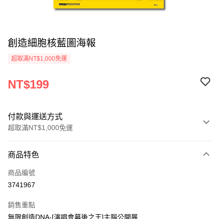
創造細胞核藍圖海報
超取滿NT$1,000免運
NT$199
付款與運送方式
超取滿NT$1,000免運
付款方式
商品特色
信用卡一次付款
商品編號
超商取貨付款
3741967
LINE Pay
銷售重點
Apple Pay
無限創造DNA-[演唱會幕後之王]主腦公開展