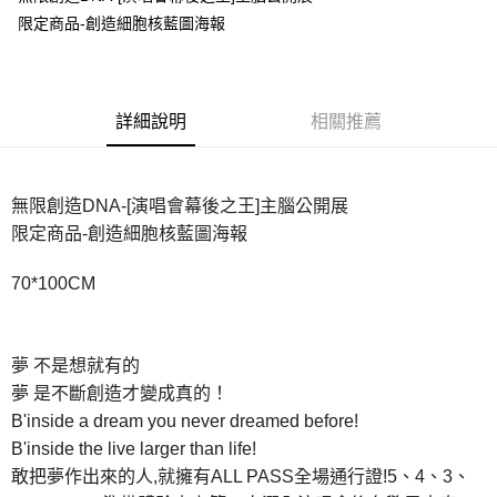
限定商品-創造細胞核藍圖海報
悠遊付
Google Pay
全盈+PAY
詳細說明
相關推薦
ATM付款
無限創造DNA-[演唱會幕後之王]主腦公開展
運送方式
限定商品-創造細胞核藍圖海報
全家取貨付款
每筆NT$65，滿NT$1,000(含以上)免運費
70*100CM
付款後全家取貨
每筆NT$65，滿NT$1,000(含以上)免運費
夢 不是想就有的
7-11取貨付款
夢 是不斷創造才變成真的！
每筆NT$65，滿NT$1,000(含以上)免運費
B'inside a dream you never dreamed before!
B'inside the live larger than life!
付款後7-11取貨
敢把夢作出來的人,就擁有ALL PASS全場通行證!5、4、3、
每筆NT$65，滿NT$1,000(含以上)免運費