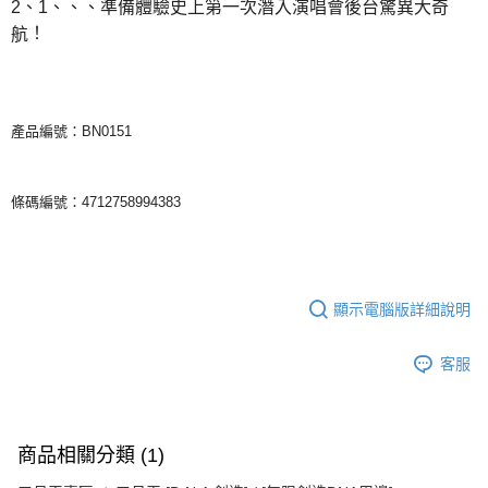
2、1、、、準備體驗史上第一次潛入演唱會後台驚異大奇
宅配
！
航
每筆NT$85，滿NT$1,000(含以上)免運費
產品編號：BN0151
條碼編號：4712758994383
顯示電腦版詳細說明
客服
商品相關分類 (1)