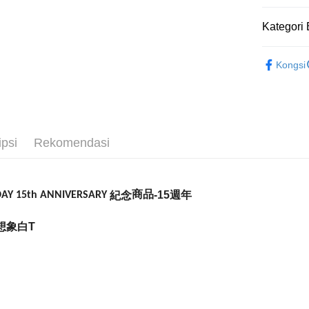
Easy Walle
Kategori 
Google Pa
五月天專
Plus PAY
Kongsi
Pemindah
Pilihan 
ipsi
Rekomendasi
全家取貨
NT$65/pes
NT$1,000 
商品
-15週年
紀念
AY 15th ANNIVERSARY
付款後全
想象白T
NT$65/pes
NT$1,000 
7-11取貨
NT$65/pes