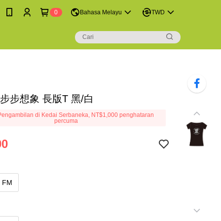
0
Bahasa Melayu
TWD
 步步想象 長版T 黑/白
engambilan di Kedai Serbaneka, NT$1,000 penghataran
percuma
00
FM