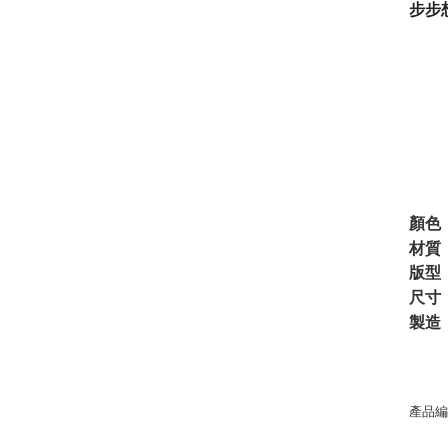
步步
顏色：
材質：
版型
尺寸
製造：
產品編