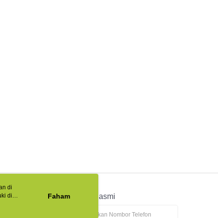
an di
ki di
n
Faham
APP Rasmi
ya anda
tapan kuki