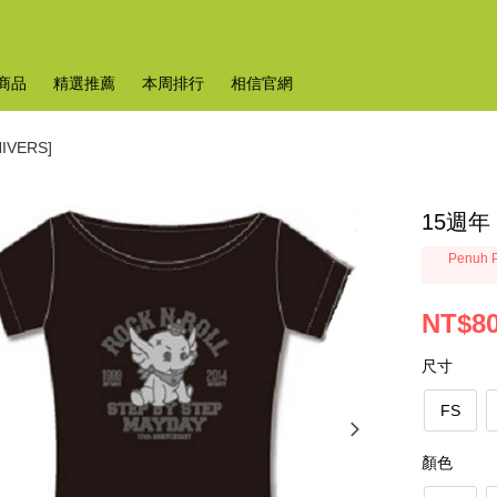
商品
精選推薦
本周排行
相信官網
IVERS]
15週年
Penuh P
NT$8
尺寸
FS
顏色