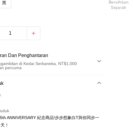
Bersihkan
黑
Sejarah
ran Dan Penghantaran
gambilan di Kedai Serbaneka, NT$1,000
an percuma
Pembayaran
uk
t (Bayaran Penuh)
k
an di Kedai Serbaneka
roduk
 15th ANNIVERSARY 紀念商品!步步想象白T與你同步一
片天！