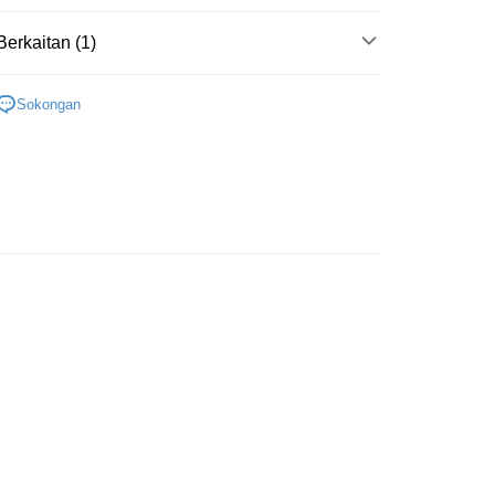
t
Berkaitan (1)
y
區
五月天 [MAYDAY 15th ANNIVERS]
Sokongan
an ATM
Penghantaran
付款
anan | Penghantaran percuma untuk pesanan
atau lebih
家取貨
anan | Penghantaran percuma untuk pesanan
atau lebih
付款
anan | Penghantaran percuma untuk pesanan