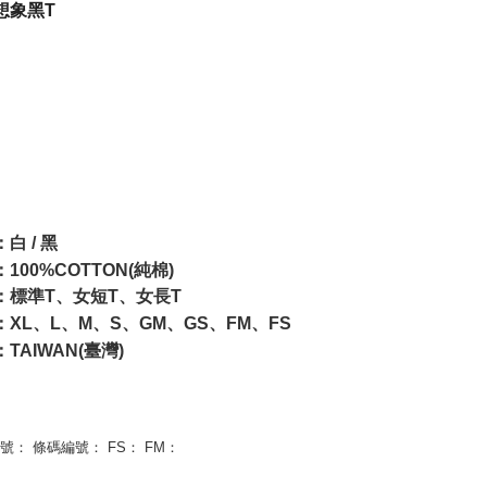
NT$1,000 
想象黑T
付款後7-1
NT$65/pes
NT$1,000 
宅配
NT$85/pes
NT$1,000 
白 / 黑
100%COTTON(純棉)
：標準T、女短T、女長T
：XL、L、M、S、GM、GS、FM、FS
TAIWAN(臺灣)
號： 條碼編號： FS： FM：