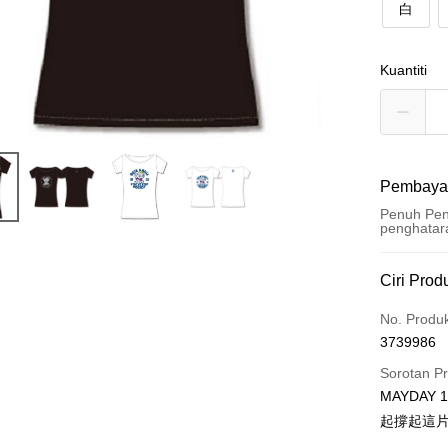
白
Kuantiti
Pembaya
Penuh Pen
penghatar
Kaedah 
Ciri Prod
Kad Kredi
No. Produ
3739986
Pengambil
Sorotan P
LINE Pay
MAYDAY
起撐起這
Apple Pay