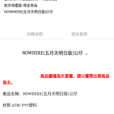
航空母艦版-限定商品
悠遊付
NOWHERE[五月天明日版]公仔
Google Pay
Plus PAY
详细说明
相关推荐
ATM付款
运送方式
NOWHERE[
]
五月天明日版
公仔
→
全家取貨付款
每笔NT$65，满NT$1,000(含以上)免运费
付款後全家取貨
商品圖檔為示意圖，請以實際出貨商品
每笔NT$65，满NT$1,000(含以上)免运费
為主。
7-11取貨付款
產品名稱：
NOWHERE[
五月天明日版
]
公仔
每笔NT$65，满NT$1,000(含以上)免运费
付款後7-11取貨
材質
:ATBC-PVC
塑料
每笔NT$65，满NT$1,000(含以上)免运费