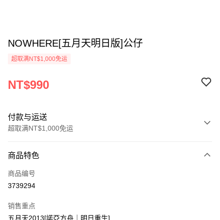
NOWHERE[五月天明日版]公仔
超取满NT$1,000免运
NT$990
付款与运送
超取满NT$1,000免运
付款方式
商品特色
信用卡一次付款
商品编号
超商取货付款
3739294
LINE Pay
销售重点
Apple Pay
五月天2013[諾亞方舟｜明日重生]