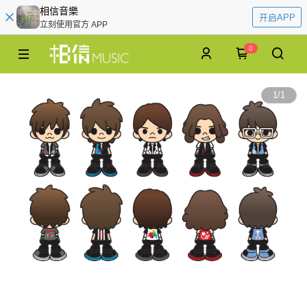
相信音樂
开启APP
立刻使用官方 APP
0
1
/
1