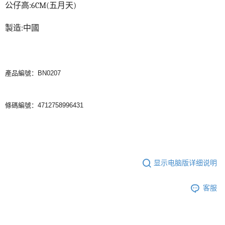
公仔高
:6CM(
五月天
)
宅配
製造
:
中國
每笔NT$85，满NT$1,000(含以上)免运费
產品編號：BN0207
條碼編號：4712758996431
显示电脑版详细说明
客服