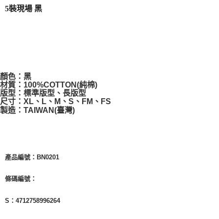
5裝現場 黑
付款後7-11取貨
每筆NT$65，滿NT$1,000(含以上)免運費
宅配
每筆NT$85，滿NT$1,000(含以上)免運費
顏色：黑
材質：100%COTTON(純棉)
版型：標準版型、長版型
尺寸：XL、L、M、S、FM、FS
製造：TAIWAN(臺灣)
產品編號：BN0201
條碼編號：
S：4712758996264