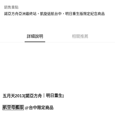
LINE Pay
銷售重點
Apple Pay
諾亞方舟亞洲最終站，凱旋返航台中，明日重生版限定紀念商品
悠遊付
Google Pay
詳細說明
相關推薦
全盈+PAY
ATM付款
運送方式
全家取貨付款
每筆NT$65，滿NT$1,000(含以上)免運費
付款後全家取貨
每筆NT$65，滿NT$1,000(含以上)免運費
｜明日重生
五月天
諾亞方舟
2013[
]
7-11取貨付款
航空母艦版
@
台中限定商品
每筆NT$65，滿NT$1,000(含以上)免運費