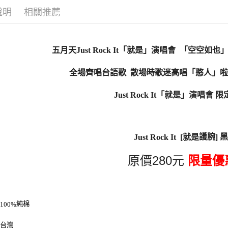
運送方式
說明
相關推薦
全家取貨
每筆NT$6
五月天
Just Rock It
「就是」演唱會
「空空如也
付款後全
每筆NT$6
全場齊唱台語歌
散場時歌迷高唱「憨人」啦
7-11取貨
Just Rock It
「就是」演唱會
限
每筆NT$6
付款後7-1
每筆NT$6
護腕
黑
Just Rock It
[
就是
]
宅配
280
原價
元
限量優
每筆NT$8
：
純棉
100%
：台灣