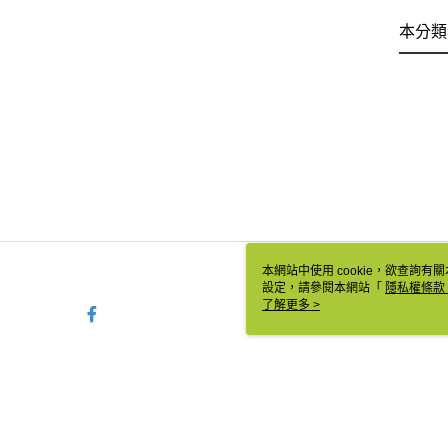
本分類
本網站中使用 cookie，欲查詢有關
設定，請參閱本網站「
隱私權條款
使用 cookie。
了解更多 >