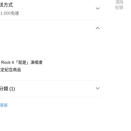
清除
送方式
紀錄
1,000免運
次付款
付款
t Rock It「就是」演唱會
限定紀念商品
類 (1)
y
區
五月天 [Just Rock It!!! 就是]
客服