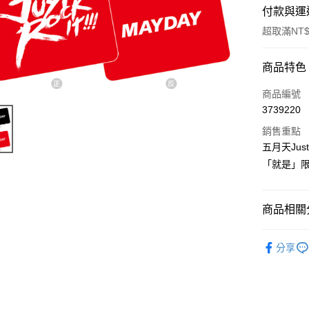
付款與運
超取滿NT$
付款方式
商品特色
信用卡一
商品編號
3739220
超商取貨
銷售重點
LINE Pay
五月天Jus
「就是」
Apple Pay
悠遊付
商品相關分
Google Pa
五月天專
全盈+PAY
分享
ATM付款