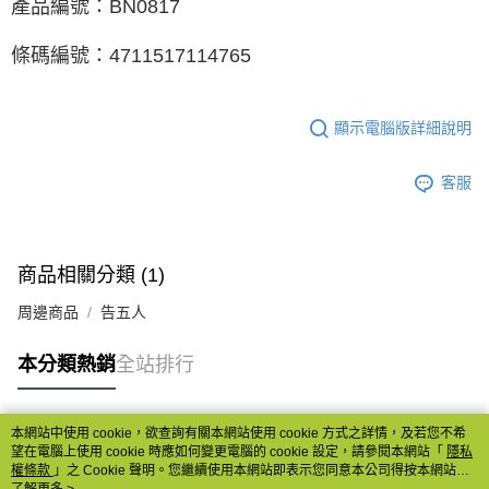
產品編號：BN0817
條碼編號：4711517114765
顯示電腦版詳細說明
客服
商品相關分類 (1)
周邊商品
告五人
本分類熱銷
全站排行
本網站中使用 cookie，欲查詢有關本網站使用 cookie 方式之詳情，及若您不希
熱門標籤
望在電腦上使用 cookie 時應如何變更電腦的 cookie 設定，請參閱本網站「
隱私
權條款
」之 Cookie 聲明。您繼續使用本網站即表示您同意本公司得按本網站使