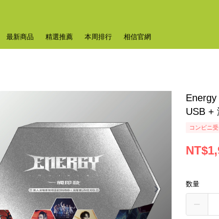
最新商品
精選推薦
本周排行
相信官網
Ener
USB +
コンビニ受け
NT$1,
数量