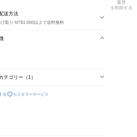
履歴
を削除する
配送方法
け取り NT$1,000以上で送料無料
方法
徴
カード1回払い
店頭代金引換
カテゴリー（1）
rgy
t
する
カスタマーサービス
y