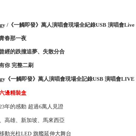
ergy /《一觸即發》萬人演唱會現場全紀錄USB 演唱會Live 
青春那一夜
曾經的跌撞追夢、失散分合
有你 完整二刷
ergy《一觸即發》萬人演唱會現場全記錄USB 演唱會LIVE 
六邊精裝盒
23年的感動 超過6萬人見證
、高雄、新加坡、馬來西亞
移動光柱LED 旗艦延伸大舞台