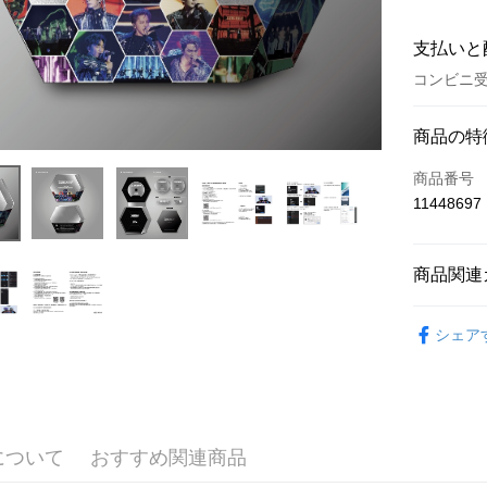
支払いと
コンビニ受
お支払い
商品の特
クレジット
商品番号
11448697
コンビニ
LINE Pay
商品関連
Apple Pay
CD
Ene
Easy Walle
シェア
Google Pa
Plus Pay
ATM払い
について
おすすめ関連商品