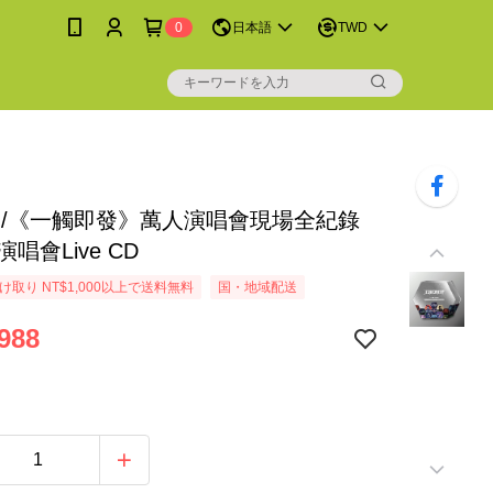
0
日本語
TWD
gy /《一觸即發》萬人演唱會現場全紀錄
 演唱會Live CD
取り NT$1,000以上で送料無料
国・地域配送
988