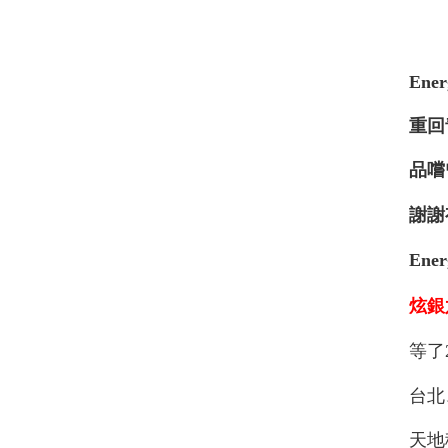
En
重回
品嚐
謝謝
En
炫銀
等了
台北
天地