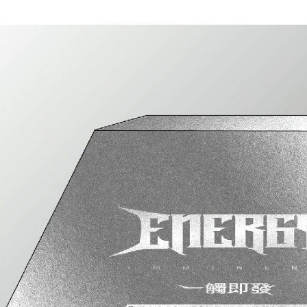
配送方法
全家取貨
配送毎にNT
付款後全
配送毎にNT
7-11取貨
配送毎にNT
付款後7-1
配送毎にNT
宅配
配送毎にNT
海外地區