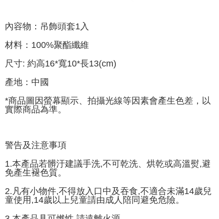
內容物：吊飾頭套1入
材料：100%聚酯纖維
尺寸: 約高16*寬10*長13(cm)
產地：中國
*商品圖因螢幕顯示、拍攝光線等因素會產生色差，以
實際商品為準。
警告及注意事項
1.本產品若髒汙建議手洗,不可乾洗、烘乾或高溫熨,避
免產生褪色質。
2.凡有小物件,不得放入口中及吞食,不適合未滿14歲兒
童使用,14歲以上兒童請由成人陪同避免危險。
3.本產品具可燃性,請遠離火源。