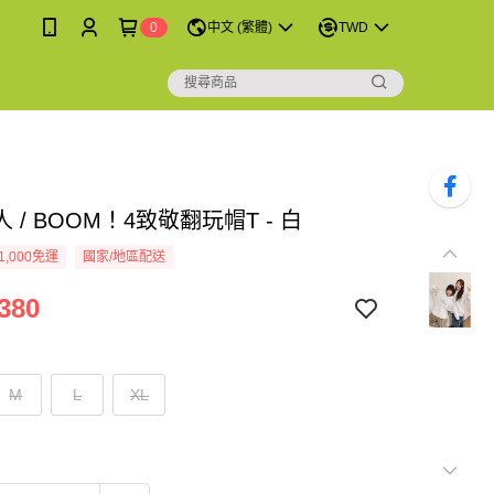
0
中文 (繁體)
TWD
 / BOOM！4致敬翻玩帽T - 白
1,000免運
國家/地區配送
380
M
L
XL