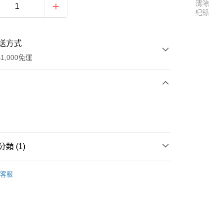
清除
紀錄
送方式
1,000免運
次付款
付款
類 (1)
怪星 BOOM！
客服
y