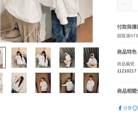
付款與運
超取滿NT$
付款方式
商品特色
信用卡一
商品編號
11210217
超商取貨
LINE Pay
商品相關分
Apple Pay
周邊商品
分享
悠遊付
Google Pa
全盈+PAY