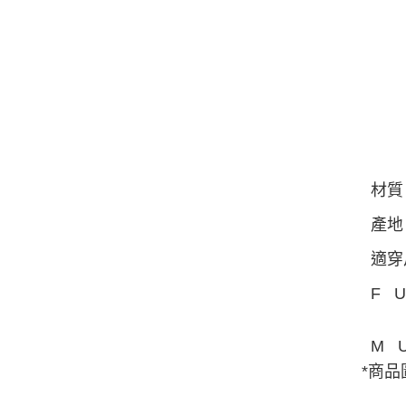
材質：
產地：
適穿
F
U
M
U
*商