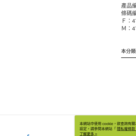
產品編
條碼
Ｆ：47
Ｍ：47
本分類
本網站中使用 cookie，欲查詢有關
設定，請參閱本網站「
隱私權條款
使用 cookie。
了解更多 >