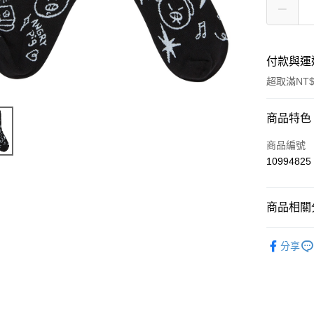
付款與運
超取滿NT$
付款方式
商品特色
信用卡一
商品編號
10994825
超商取貨
LINE Pay
商品相關分
Apple Pay
周邊商品
分享
悠遊付
Google Pa
全盈+PAY