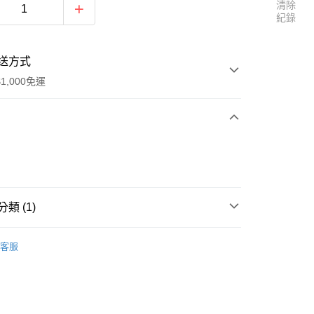
清除
紀錄
送方式
1,000免運
次付款
付款
類 (1)
告五人
客服
y