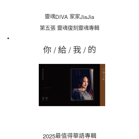
宅配
DIVA
JiaJia
靈魂
家家
每筆NT$85，滿NT$1,000(含以上)免運費
靈魂復刻靈魂專輯
第五張
海外地區配送
查看運費
/
/
/
的
你
給
我
2025
最值得華語專輯