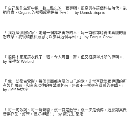
「 自己製作生涯中數一數二難忘的一張專輯，很高興在這個科技時代，能
把真實、
的那種感動保留下來！」
Organic
by Derrick Sepnio
「 我超級佩服家家，她是一個非常勇敢的人，每一首歌都聽得出真誠的喜
怒哀樂。我很驕傲和感恩可以參與這個專輯。」
by Fergus Chow
「 很棒！家家這次做了一張，令人耳目一新，但又很適得其所的專輯。」
韋禮安
by
Weibird
「 像一部復古電影，每個畫面都有屬於自己的歌。非常喜歡整張專輯的所
有製作層面，和家家以往的專輯聽起來，是很不一樣很有質感的專輯。」
小宇 宋念宇
by
「 每一句歌詞、每一聲聲響，沒一首是敷衍，沒一步是僥倖。這麼認真做
音樂作品，好笨，但好棒喔！」
麋先生 聖皓
by