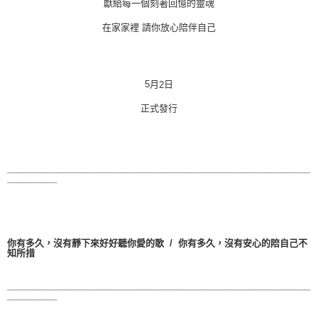
獻給每一個刻著回憶的靈魂
請你放心陪伴自己
在家家裡
月
日
5
2
正式發行
_____________________________________________________________
__________
你有多久，沒有靜下來好好聽你愛的歌
/
你有多久，沒有安心的陪自己不
知所措
_____________________________________________________________
__________