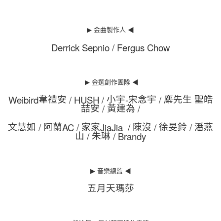
▶
金曲製作人
◀
Derrick Sepnio / Fergus Chow
▶
金選創作團隊
◀
Weibird
/ HUSH /
-
/
韋禮安
小宇
宋念宇
麋先生
聖皓
/
/
喆安
黃建為
/
AC /
JiaJia /
/
/
文慧如
阿蘭
家家
陳沒
徐旻鈴
潘燕
/
/ Brandy
山
朱琳
▶
音樂總監
◀
五月天瑪莎