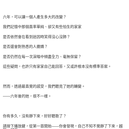
六年，可以讓一個人產生多大的改變？
我們記憶中那個直率單純、卻又有些怕生的家家
是否依然會在看到迷因時笑得沒心沒肺？
是否還會對熟悉的人撒嬌？
是否仍然在每一次演唱中傾盡全力、毫無保留？
這些疑問，也許只有家家自己能回答，又或許根本沒有標準答案。
然而，透過最直覺的感受，我們聽見了她的轉變。
六年後的她，很不一樣。
——
你有多久，沒有靜下來，好好聽歌了？
請按下播放鍵，從第一首開始
你會發現，自己不知不覺靜了下來，越
——