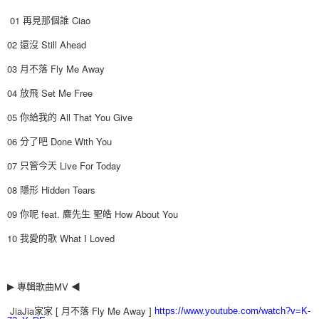
01
Ciao
再見那個誰
02
Still Ahead
還沒
03
Fly Me Away
月不落
04
Set Me Free
放飛
05
All That You Give
你給我的
06
Done With You
分了吧
07
Live For Today
只管今天
08
Hidden Tears
隱形
09
feat.
How About You
你呢
麋先生
聖皓
10
What I Loved
我愛的歌
MV
▶
專輯歌曲
◀
JiaJia
[
Fly Me Away ]
家家
月不落
https://www.youtube.com/watch?v=K-