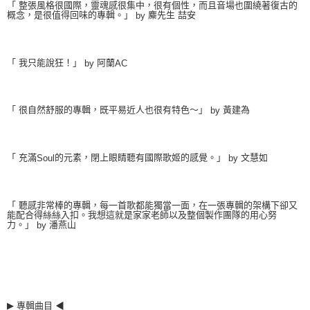
「 整張風格很國際，靈魂感很集中，很有個性，而且音場也圍繞著復古的
概念，是很值得回味的專輯。」
麋先生 喆安
by
「 我只能說狂！」
阿蘭
by
AC
「 很自然舒服的專輯，既平易近人也很有特色～」
黃建為
by
「 充滿
的元素，閉上眼睛聽有國際歌姬的感覺。」
文慧如
Soul
by
「 聽感非常棒的專輯，每一首歌都能獨當一面，在一張專輯的架構下卻又
能配合得絲絲入扣。我想這就是家家老師以及整個製作團隊的用心努
力。」
潘燕山
by
▶
專輯曲目
◀