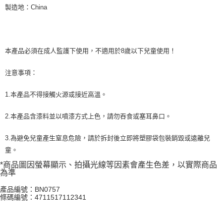
製造地：China
本產品必須在成人監護下使用，不適用於8歲以下兒童使用！
注意事項：
1.本產品不得接觸火源或接近高溫。
2.本產品含漆料並以噴漆方式上色，請勿吞食或塞耳鼻口。
3.為避免兒童產生窒息危險，請於拆封後立即將塑膠袋包裝銷毀或遠離兒
童。
*商品圖因螢幕顯示、拍攝光線等因素會產生色差，以實際商品
為準
產品編號：BN0757
條碼編號：4711517112341