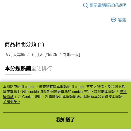
顯示電腦版詳細說明
客服
商品相關分類 (1)
五月天專區
五月天 [#5525 回到那一天]
本分類熱銷
全站排行
本網站中使用 cookie，欲查詢有關本網站使用 cookie 方式之詳情，及若您不希
熱門標籤
望在電腦上使用 cookie 時應如何變更電腦的 cookie 設定，請參閱本網站「
隱私
權條款
」之 Cookie 聲明。您繼續使用本網站即表示您同意本公司得按本網站使
用條款之 Cookie 聲明使用 cookie。
了解更多 >
我知道了