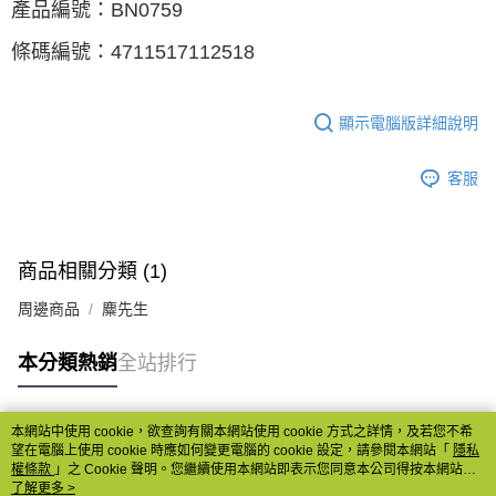
產品編號：BN0759
條碼編號：4711517112518
顯示電腦版詳細說明
客服
商品相關分類 (1)
周邊商品
麋先生
本分類熱銷
全站排行
本網站中使用 cookie，欲查詢有關本網站使用 cookie 方式之詳情，及若您不希
熱門標籤
望在電腦上使用 cookie 時應如何變更電腦的 cookie 設定，請參閱本網站「
隱私
權條款
」之 Cookie 聲明。您繼續使用本網站即表示您同意本公司得按本網站使
用條款之 Cookie 聲明使用 cookie。
了解更多 >