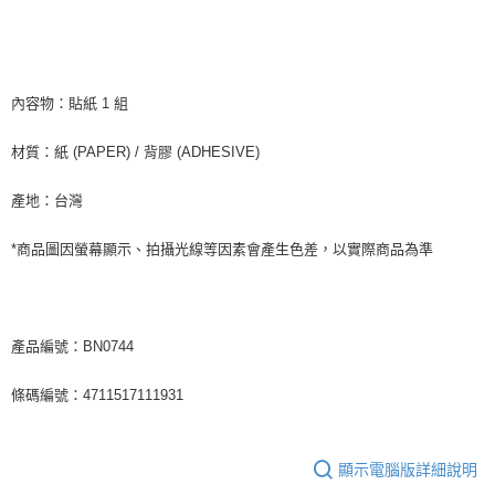
宅配
每筆NT$85，滿NT$1,000(含以上)免運費
海外地區配送
查看運費
內容物：貼紙 1 組
材質：紙 (PAPER) / 背膠 (ADHESIVE)
產地：台灣
*商品圖因螢幕顯示、拍攝光線等因素會產生色差，以實際商品為準
產品編號：BN0744
條碼編號：4711517111931
顯示電腦版詳細說明