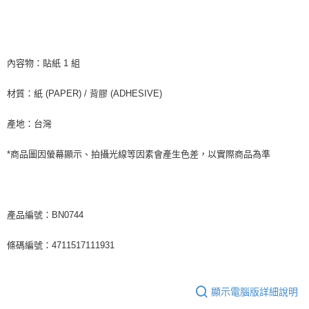
宅配
每筆NT$85，滿NT$1,000(含以上)免運費
內容物：貼紙 1 組
海外地區配送
查看運費
材質：紙 (PAPER) / 背膠 (ADHESIVE)
產地：台灣
*商品圖因螢幕顯示、拍攝光線等因素會產生色差，以實際商品為準
產品編號：BN0744
條碼編號：4711517111931
顯示電腦版詳細說明