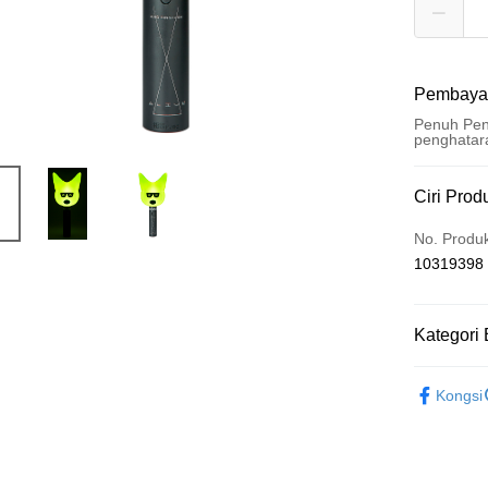
Pembaya
Penuh Pen
penghatar
Kaedah 
Ciri Prod
Kad Kredi
No. Produ
10319398
Pengambil
LINE Pay
Kategori 
Apple Pay
周邊商品
Easy Walle
Kongsi
Google Pa
Plus PAY