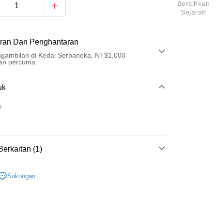
Bersihkan
Sejarah
ran Dan Penghantaran
gambilan di Kedai Serbaneka, NT$1,000
an percuma
Pembayaran
uk
t (Bayaran Penuh)
k
an di Kedai Serbaneka
Berkaitan (1)
蕭秉治 [廷廷]
t
Sokongan
y