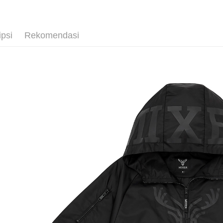
Plus PAY
Pemindah
ipsi
Rekomendasi
Pilihan 
全家取貨
NT$65/pes
NT$1,000 
付款後全
NT$65/pes
NT$1,000 
7-11取貨
NT$65/pes
NT$1,000 
付款後7-1