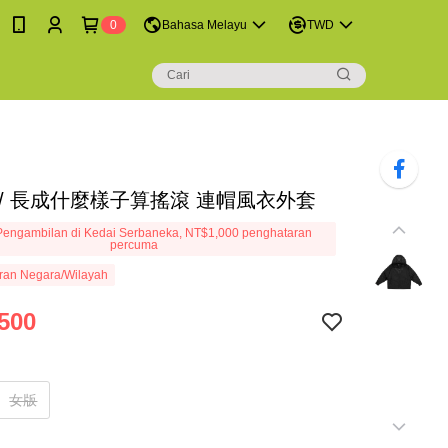
0
Bahasa Melayu
TWD
 / 長成什麼樣子算搖滾 連帽風衣外套
engambilan di Kedai Serbaneka, NT$1,000 penghataran
percuma
ran Negara/Wilayah
500
女版