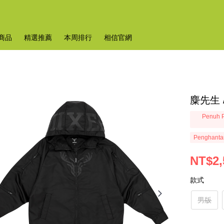
商品
精選推薦
本周排行
相信官網
麋先生
Penuh P
Penghanta
NT$2,
款式
男版