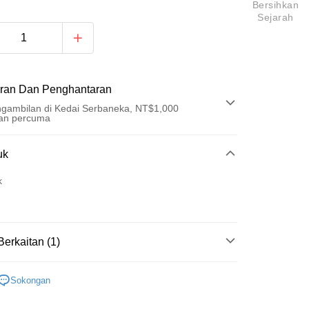
Bersihkan
Sejarah
ran Dan Penghantaran
gambilan di Kedai Serbaneka, NT$1,000
an percuma
Pembayaran
uk
t (Bayaran Penuh)
k
an di Kedai Serbaneka
Berkaitan (1)
麋先生
t
Sokongan
y