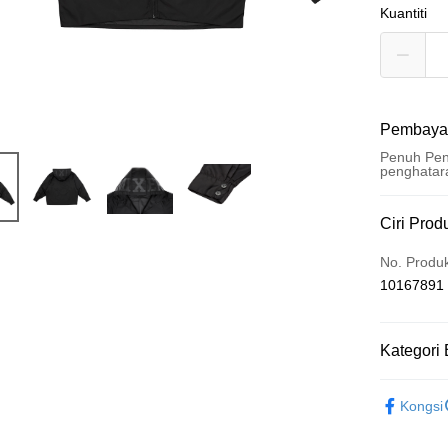
Kuantiti
Pembaya
Penuh Pen
penghatar
Kaedah 
Ciri Prod
Kad Kredi
No. Produ
10167891
Pengambil
LINE Pay
Kategori 
Apple Pay
周邊商品
Easy Walle
Kongsi
Google Pa