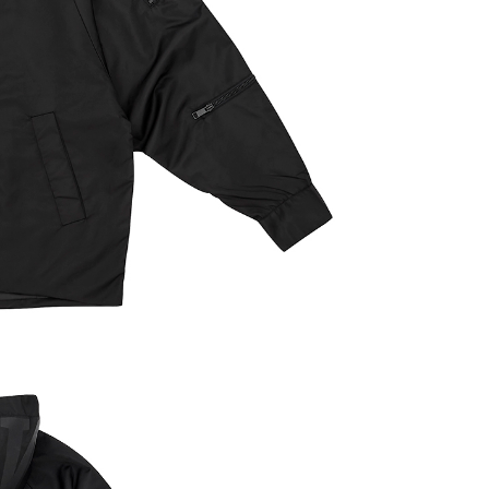
anan | Penghantaran percuma untuk pesanan
atau lebih
anan | Penghantaran percuma untuk pesanan
atau lebih
配送
Kadar Penghantaran