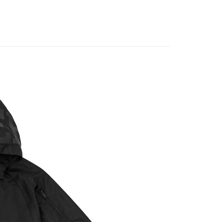
an ATM
Penghantaran
付款
anan | Penghantaran percuma untuk pesanan
atau lebih
家取貨
anan | Penghantaran percuma untuk pesanan
atau lebih
付款
anan | Penghantaran percuma untuk pesanan
atau lebih
1取貨